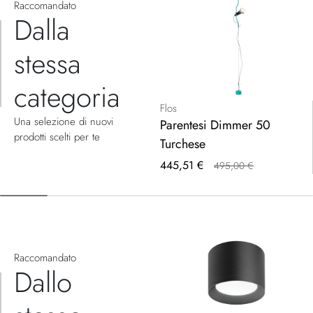
Raccomandato
Dalla
stessa
categoria
Flos
Una selezione di nuovi
Parentesi Dimmer 50
prodotti scelti per te
Turchese
Prezzo
445,51 €
495,00 €
speciale
Raccomandato
Dallo