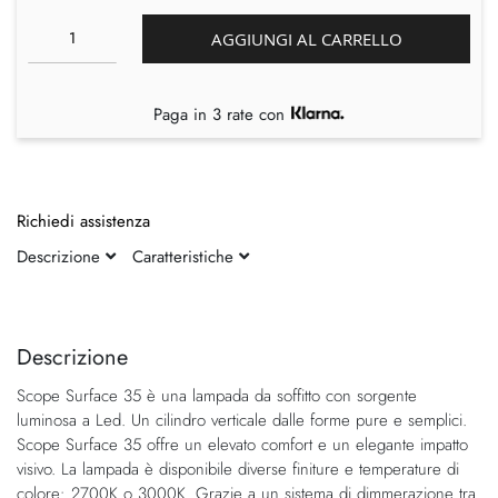
AGGIUNGI AL CARRELLO
Paga in 3 rate con
Richiedi assistenza
Descrizione
Caratteristiche
Vai
Vai
alla
all'inizio
fine
della
Descrizione
della
galleria
Scope Surface 35 è una lampada da soffitto con sorgente
galleria
di
luminosa a Led. Un cilindro verticale dalle forme pure e semplici.
di
immagini
Scope Surface 35 offre un elevato comfort e un elegante impatto
immagini
visivo. La lampada è disponibile diverse finiture e temperature di
colore: 2700K o 3000K. Grazie a un sistema di dimmerazione tra