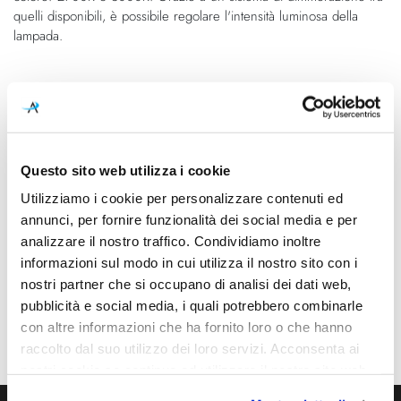
quelli disponibili, è possibile regolare l'intensità luminosa della
lampada.
Caratteristiche
Cod.Art.
Colore led
A2603020NN
2700K
Questo sito web utilizza i cookie
Dimensioni
Sorgente luminosa
Utilizziamo i cookie per personalizzare contenuti ed
Ø 80mm - 350mm
Led integrato
annunci, per fornire funzionalità dei social media e per
analizzare il nostro traffico. Condividiamo inoltre
Potenza e attacco
Dimmerazione
informazioni sul modo in cui utilizza il nostro sito con i
7W - 3000K - 940Lm - CRI90
1-10V
nostri partner che si occupano di analisi dei dati web,
pubblicità e social media, i quali potrebbero combinarle
Classe energetica
con altre informazioni che ha fornito loro o che hanno
A++, A+, A
raccolto dal suo utilizzo dei loro servizi. Acconsenta ai
nostri cookie se continua ad utilizzare il nostro sito web.