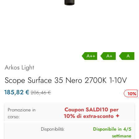
A++
A+
A
Arkos Light
Scope Surface 35 Nero 2700K 1-10V
185,82 €
206,46 €
10%
Coupon SALDI10 per
Promozione in
10% di extra-sconto ✦
corso:
Disponibilità:
Disponibile in 4/5
settimane