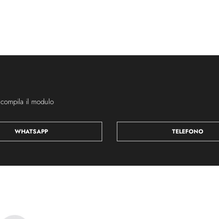
 compila il modulo
WHATSAPP
TELEFONO