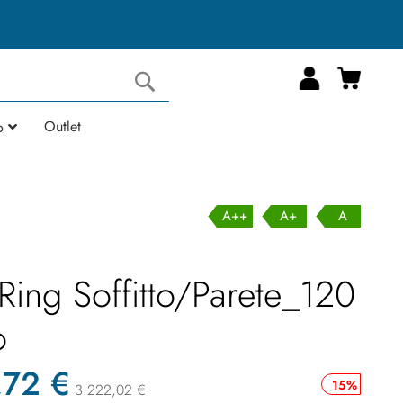
Carrell
Cerca
Outlet
o
A++
A+
A
 Ring Soffitto/Parete_120
o
,72 €
15%
3.222,02 €