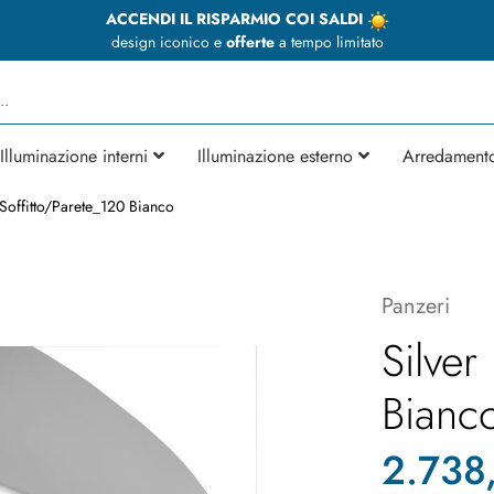
ACCENDI IL RISPARMIO COI SALDI
design iconico e
offerte
a tempo limitato
Illuminazione interni
Illuminazione esterno
Arredament
 Soffitto/Parete_120 Bianco
Panzeri
Silver
Bianc
2.738