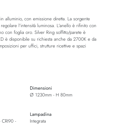
 in alluminio, con emissione diretta. La sorgente
olare l'intensità luminosa. L'anello è rifinito con
 con foglia oro. Silver Ring soffitto/parete è
a LED è disponibile su richiesta anche da 2700K e da
sizioni per uffici, strutture ricettive e spazi
Dimensioni
Ø 1230mm - H 80mm
Lampadina
 CRI90 -
Integrata