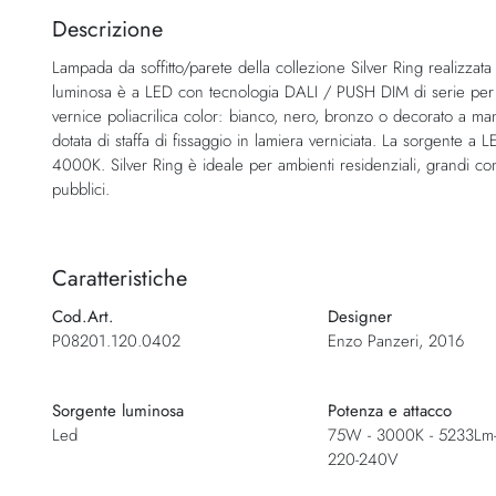
della
Descrizione
galleria
Lampada da soffitto/parete della collezione Silver Ring realizzata
di
luminosa è a LED con tecnologia DALI / PUSH DIM di serie per reg
immagini
vernice poliacrilica color: bianco, nero, bronzo o decorato a mano
dotata di staffa di fissaggio in lamiera verniciata. La sorgente 
4000K. Silver Ring è ideale per ambienti residenziali, grandi compo
pubblici.
Caratteristiche
Cod.Art.
Designer
P08201.120.0402
Enzo Panzeri, 2016
Sorgente luminosa
Potenza e attacco
Led
75W - 3000K - 5233Lm-
220-240V