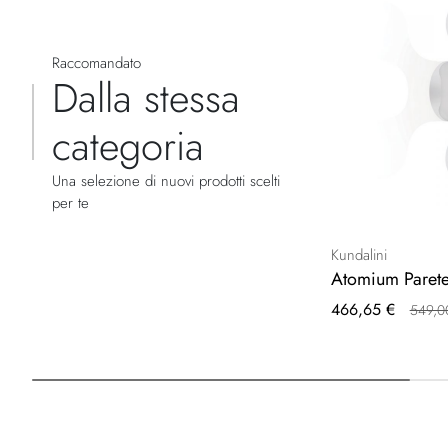
Raccomandato
Dalla stessa
categoria
Una selezione di nuovi prodotti scelti
per te
Kundalini
Atomium Parete/
Prezzo
466,65 €
549,0
speciale