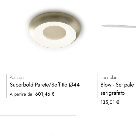
Panzeri
Luceplan
Superbold Parete/Soffitto Ø44
Blow - Set pale 
serigrafato
601,46 €
A partire da
135,01 €