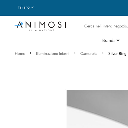
Lingua
Italiano
Cerca
Brands
Home
Illuminazione Interni
Cameretta
Silver Ring
Vai
alla
fine
della
galleria
di
immagini