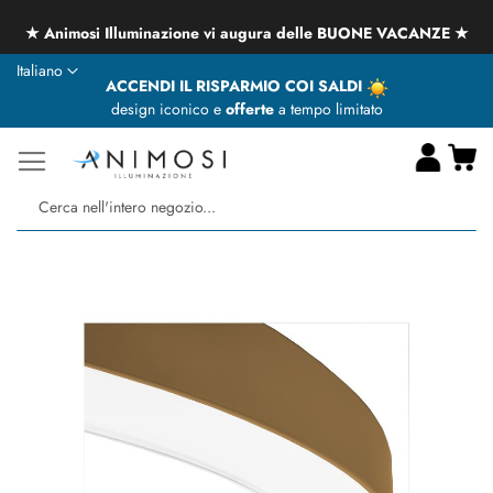
★ Animosi Illuminazione vi augura delle BUONE VACANZE ★
Lingua
Italiano
ACCENDI IL RISPARMIO COI SALDI
design iconico e
offerte
a tempo limitato
Ca
Ce