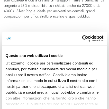
soffitto/parete è dotata di staffa di fissaggio in lamiera verniciata. La
sorgente a LED è disponibile su richiesta anche da 2700K e da
4000K. Silver Ring è ideale per ambienti residenziali, grandi
composizioni per uffici, strutture ricettive e spazi pubblici.
Caratteristiche
Cod.Art.
Designer
P08217.180.0402
Enzo Panzeri, 2016
Questo sito web utilizza i cookie
Dimensioni
Sorgente luminosa
Utilizziamo i cookie per personalizzare contenuti ed
Ø 1830mm - H 80mm
Led
annunci, per fornire funzionalità dei social media e per
analizzare il nostro traffico. Condividiamo inoltre
Potenza e attacco
Lampadina
115W - 3000K - 9830Lm -
Integrata
informazioni sul modo in cui utilizza il nostro sito con i
CRI90 - 220-240V
nostri partner che si occupano di analisi dei dati web,
pubblicità e social media, i quali potrebbero combinarle
Dimmerazione
Classe energetica
con altre informazioni che ha fornito loro o che hanno
Dimmerabile
A++, A+, A
raccolto dal suo utilizzo dei loro servizi. Acconsenta ai