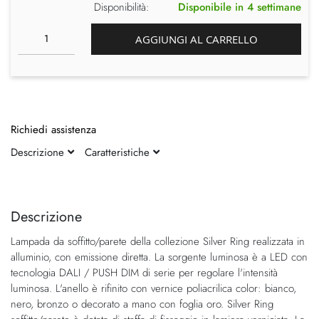
Disponibilità:
Disponibile in 4 settimane
AGGIUNGI AL CARRELLO
Richiedi assistenza
Descrizione
Caratteristiche
Vai
Vai
alla
all'inizio
fine
della
Descrizione
della
galleria
Lampada da soffitto/parete della collezione Silver Ring realizzata in
galleria
di
alluminio, con emissione diretta. La sorgente luminosa è a LED con
di
immagini
tecnologia DALI / PUSH DIM di serie per regolare l'intensità
immagini
luminosa. L'anello è rifinito con vernice poliacrilica color: bianco,
nero, bronzo o decorato a mano con foglia oro. Silver Ring