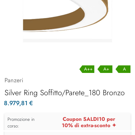
A++
A+
A
Panzeri
Silver Ring Soffitto/Parete_180 Bronzo
8.979,81 €
Coupon SALDI10 per
Promozione in
10% di extra-sconto ✦
corso: