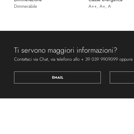
Dimmerabile
A++, A+, A
Ti servono maggiori informazioni?
Contattaci via Chat, via telefono allo + 39 039 9909099 oppure
EMAIL