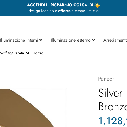
ACCENDI IL RISPARMIO COI SALDI
design iconico e
offerte
a tempo limitato
Illuminazione interni
Illuminazione esterno
Arredament
 Soffitto/Parete_50 Bronzo
Panzeri
Silver
Bronz
1.128