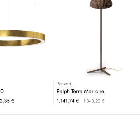
Panzeri
80
Ralph Terra Marrone
Prezzo
2,35 €
1.141,74 €
1.343,22 €
speciale