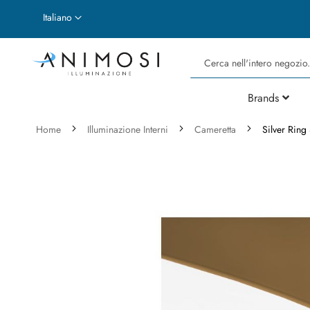
Lingua
Italiano
Cerca
Brands
Home
Illuminazione Interni
Cameretta
Silver Ring
Vai
alla
fine
della
galleria
di
immagini