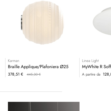
Karman
Linea Light
Braille Applique/Plafoniera Ø25
MyWhite R Soffi
Prezzo
378,51 €
128,
A partire da
445,30 €
speciale