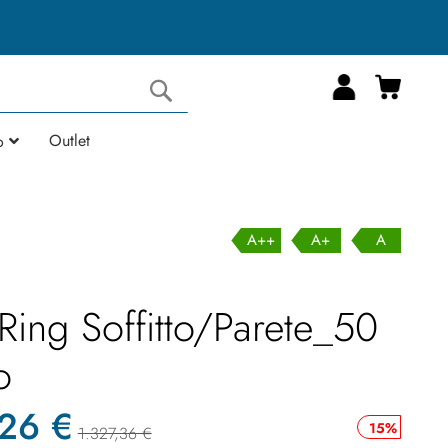
Carrell
Cerca
Outlet
o
A++
A+
A
 Ring Soffitto/Parete_50
o
,26 €
15%
1.327,36 €