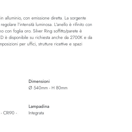
 in alluminio, con emissione diretta. La sorgente
olare l'intensità luminosa. L'anello è rifinito con
 con foglia oro. Silver Ring soffitto/parete è
a LED è disponibile su richiesta anche da 2700K e da
sizioni per uffici, strutture ricettive e spazi
Dimensioni
Ø 540mm - H 80mm
Lampadina
- CRI90 -
Integrata