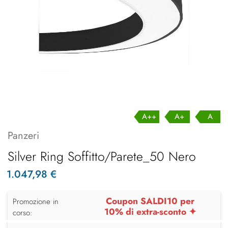
A++
A+
A
Panzeri
Silver Ring Soffitto/Parete_50 Nero
1.047,98 €
Coupon SALDI10 per
Promozione in
10% di extra-sconto ✦
corso: