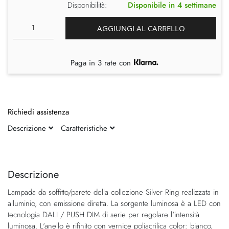
Disponibilità:
Disponibile in 4 settimane
AGGIUNGI AL CARRELLO
Paga in 3 rate con
Richiedi assistenza
Descrizione
Caratteristiche
Vai
Vai
alla
all'inizio
fine
della
Descrizione
della
galleria
Lampada da soffitto/parete della collezione Silver Ring realizzata in
galleria
di
alluminio, con emissione diretta. La sorgente luminosa è a LED con
di
immagini
tecnologia DALI / PUSH DIM di serie per regolare l'intensità
immagini
luminosa. L'anello è rifinito con vernice poliacrilica color: bianco,