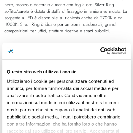
nero, bronzo o decorato a mano con foglia oro. Silver Ring
soffitto/parete è dotata di staffa di fissaggio in lamiera verniciata. La
sorgente a LED è disponibile su richiesta anche da 2700K e da
4000K. Silver Ring è ideale per ambienti residenziali, grandi
composizioni per uffici, strutture ricettive e spazi pubblici.
Caratteristiche
Cod.Art.
Designer
P08202.050.0402
Enzo Panzeri, 2016
Questo sito web utilizza i cookie
Dimensioni
Sorgente luminosa
Utilizziamo i cookie per personalizzare contenuti ed
Ø 540mm - H 80mm
Led
annunci, per fornire funzionalità dei social media e per
analizzare il nostro traffico. Condividiamo inoltre
Potenza e attacco
Lampadina
informazioni sul modo in cui utilizza il nostro sito con i
25W - 3000K - 2265Lm -
Integrata
nostri partner che si occupano di analisi dei dati web,
CRI90 - 220-240V
pubblicità e social media, i quali potrebbero combinarle
con altre informazioni che ha fornito loro o che hanno
Dimmerazione
Classe energetica
raccolto dal suo utilizzo dei loro servizi. Acconsenta ai
Dimmerabile
A++, A+, A