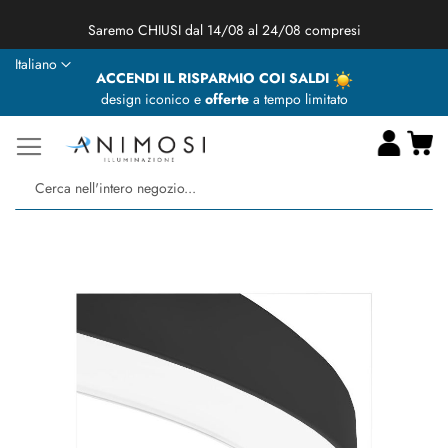
★ Animosi Illuminazione vi augura delle BUONE VACANZE ★
Lingua
Italiano
ACCENDI IL RISPARMIO COI SALDI
design iconico e
offerte
a tempo limitato
Ca
Ce