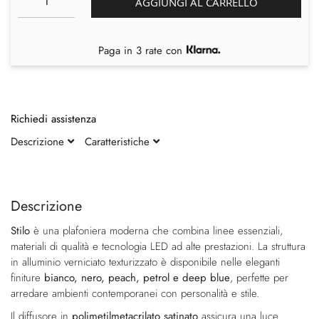
AGGIUNGI AL CARRELLO
Paga in 3 rate con
Richiedi assistenza
Descrizione
Caratteristiche
Vai
Vai
alla
all'inizio
fine
della
Descrizione
della
galleria
Stilo
è una plafoniera moderna che combina linee essenziali,
galleria
di
materiali di qualità e tecnologia LED ad alte prestazioni. La struttura
di
immagini
in alluminio verniciato texturizzato è disponibile nelle eleganti
immagini
finiture
bianco, nero, peach, petrol e deep blue
, perfette per
arredare ambienti contemporanei con personalità e stile.
Il diffusore in
polimetilmetacrilato satinato
assicura una luce