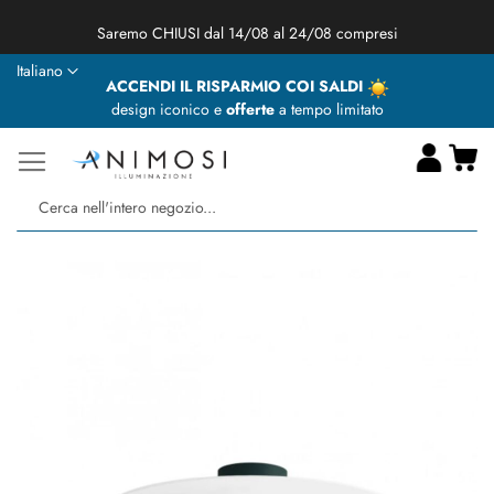
★ Animosi Illuminazione vi augura delle BUONE VACANZE ★
Lingua
Italiano
ACCENDI IL RISPARMIO COI SALDI
design iconico e
offerte
a tempo limitato
Ca
Ce