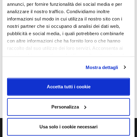
annunci, per fornire funzionalità dei social media e per
Led integrato
Dimensione Ø35 topLED CRI
analizzare il nostro traffico. Condividiamo inoltre
90 | 220-240 V13 W DC - 15
informazioni sul modo in cui utilizza il nostro sito con i
W
ACDimensione Ø54 topLED
nostri partner che si occupano di analisi dei dati web,
CRI 90 | 220-240 V21 W DC -
pubblicità e social media, i quali potrebbero combinarle
24 W
con altre informazioni che ha fornito loro o che hanno
ACDimensione Ø35 topLED
raccolto dal suo utilizzo dei loro servizi. Acconsenta ai
CRI 90 | 220-240 V32 W DC
nostri cookie se continua ad utilizzare il nostro sito web.
- 35 W AC
Mostra dettagli
Dimmerazione
Classe energetica
On/Off
A++
Accetta tutti i cookie
IP
20
Personalizza
Usa solo i cookie necessari