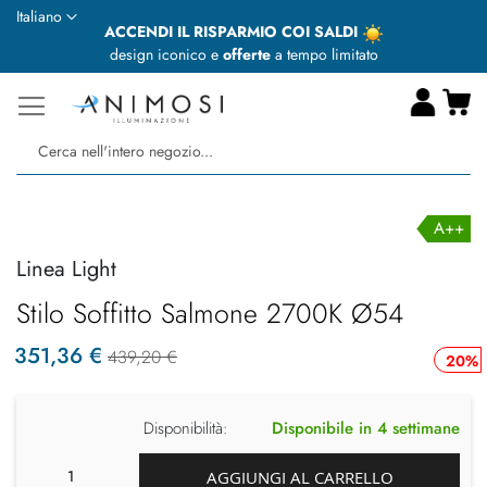
Lingua
Italiano
ACCENDI IL RISPARMIO COI SALDI
design iconico e
offerte
a tempo limitato
Ca
Ce
A++
Linea Light
Stilo Soffitto Salmone 2700K Ø54
351,36 €
439,20 €
20%
Disponibilità:
Disponibile in 4 settimane
AGGIUNGI AL CARRELLO