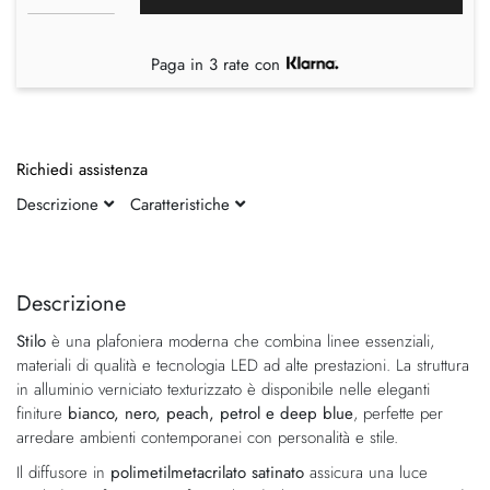
Paga in 3 rate con
Richiedi assistenza
Descrizione
Caratteristiche
Vai
Vai
alla
all'inizio
fine
della
Descrizione
della
galleria
Stilo
è una plafoniera moderna che combina linee essenziali,
galleria
di
materiali di qualità e tecnologia LED ad alte prestazioni. La struttura
di
immagini
in alluminio verniciato texturizzato è disponibile nelle eleganti
immagini
finiture
bianco, nero, peach, petrol e deep blue
, perfette per
arredare ambienti contemporanei con personalità e stile.
Il diffusore in
polimetilmetacrilato satinato
assicura una luce