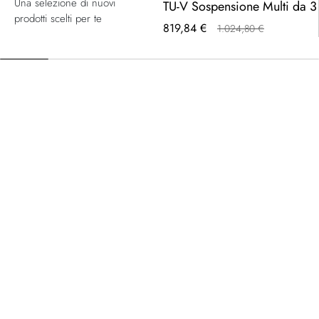
Una selezione di nuovi
TU-V Sospensione Multi da 3
prodotti scelti per te
Prezzo
819,84 €
1.024,80 €
speciale