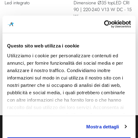
Led integrato
Dimensione Ø35 topLED CRI
90 | 220-240 V13 W DC - 15
W
ACDimensione Ø54 topLED
CRI 90 | 220-240 V21 W DC -
24 W
ACDimensione Ø35 topLED
Questo sito web utilizza i cookie
CRI 90 | 220-240 V32 W DC
Utilizziamo i cookie per personalizzare contenuti ed
- 35 W AC
annunci, per fornire funzionalità dei social media e per
Dimmerazione
Classe energetica
analizzare il nostro traffico. Condividiamo inoltre
On/Off
A++
informazioni sul modo in cui utilizza il nostro sito con i
nostri partner che si occupano di analisi dei dati web,
IP
pubblicità e social media, i quali potrebbero combinarle
20
con altre informazioni che ha fornito loro o che hanno
raccolto dal suo utilizzo dei loro servizi. Acconsenta ai
nostri cookie se continua ad utilizzare il nostro sito web.
Mostra dettagli
Ti servono maggiori informazioni?