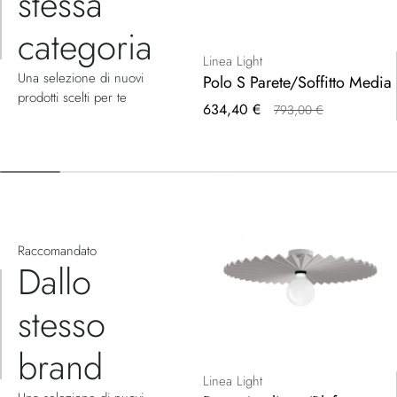
stessa
categoria
Linea Light
Una selezione di nuovi
Polo S Parete/Soffitto Media
prodotti scelti per te
Prezzo
634,40 €
793,00 €
speciale
Raccomandato
Dallo
stesso
brand
Linea Light