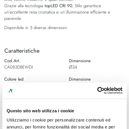
Grazie alla tecnologia
topLED CRI 90
, Stilo garantisce
un’eccellente resa cromatica e un’illuminazione efficiente e
piacevole.
Disponibile in 3 diverse dimensioni.
Caratteristiche
Cod.Art.
Dimensione
CA083DBEWDI
Ø34
Colore led
Dimensione
3000K
Dimensione Ø35 - H.
198mmDimensione Ø54 - H.
253mmDimensione Ø35 - H.
303mm
Questo sito web utilizza i cookie
Sorgente luminosa
Potenza e attacco
Utilizziamo i cookie per personalizzare contenuti ed
Led integrato
Dimensione Ø35 topLED CRI
annunci, per fornire funzionalità dei social media e per