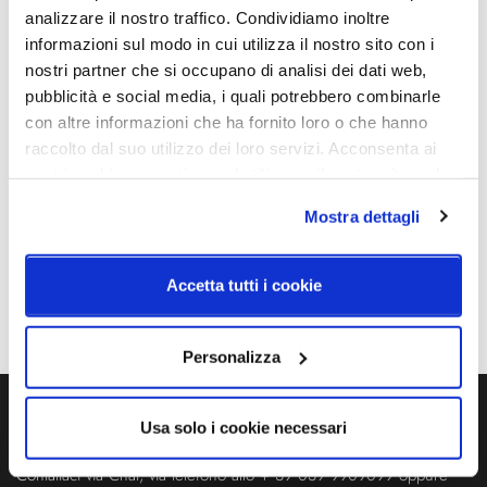
90 | 220-240 V13 W DC - 15
analizzare il nostro traffico. Condividiamo inoltre
W
informazioni sul modo in cui utilizza il nostro sito con i
ACDimensione Ø54 topLED
nostri partner che si occupano di analisi dei dati web,
CRI 90 | 220-240 V21 W DC -
24 W
pubblicità e social media, i quali potrebbero combinarle
ACDimensione Ø35 topLED
con altre informazioni che ha fornito loro o che hanno
CRI 90 | 220-240 V32 W DC
raccolto dal suo utilizzo dei loro servizi. Acconsenta ai
- 35 W AC
nostri cookie se continua ad utilizzare il nostro sito web.
Dimmerazione
Classe energetica
Mostra dettagli
On/Off
A++
IP
Accetta tutti i cookie
20
Personalizza
Usa solo i cookie necessari
Ti servono maggiori informazioni?
Contattaci via Chat, via telefono allo + 39 039 9909099 oppure