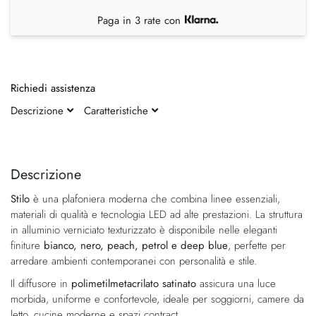
Paga in 3 rate con
Richiedi assistenza
Descrizione
Caratteristiche
Vai
Vai
alla
all'inizio
fine
della
Descrizione
della
galleria
Stilo
è una plafoniera moderna che combina linee essenziali,
galleria
di
materiali di qualità e tecnologia LED ad alte prestazioni. La struttura
di
immagini
in alluminio verniciato texturizzato è disponibile nelle eleganti
immagini
finiture
bianco, nero, peach, petrol e deep blue
, perfette per
arredare ambienti contemporanei con personalità e stile.
Il diffusore in
polimetilmetacrilato satinato
assicura una luce
morbida, uniforme e confortevole, ideale per soggiorni, camere da
letto, cucine moderne e spazi contract.