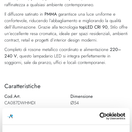
raffinatezza a qualsiasi ambiente contemporaneo.
Il diffusore satinato in
PMMA
garantisce una luce uniforme e
confortevole, riducendo l’abbagliamento e migliorando la qualità
dell’illuminazione. Grazie alla tecnologia
topLED CRI 90
, Stilo offre
un’eccellente resa cromatica, ideale per spazi residenziali, ambienti
contract, retail e progetti d’interior design moderni.
Completo di rosone metallico coordinato e alimentazione
220–
240 V
, questo lampadario LED si integra perfettamente in
soggiorni, sale da pranzo, uffici e locali contemporanei.
Caratteristiche
Cod.Art.
Dimensione
CA087DWHMDI
Ø54
Colore led
Dimensione
2700K
Dimensione Ø35 - H. 422mm -
H. max