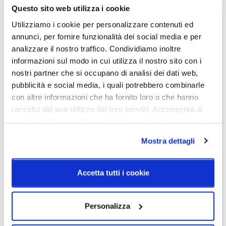
2400mmDimensione Ø54 - H.
Questo sito web utilizza i cookie
477mm - H. max
Utilizziamo i cookie per personalizzare contenuti ed
2500mmDimensione Ø35 - H.
annunci, per fornire funzionalità dei social media e per
527mm - H. max 2500mm
analizzare il nostro traffico. Condividiamo inoltre
Sorgente luminosa
Potenza e attacco
informazioni sul modo in cui utilizza il nostro sito con i
Led integrato
Dimensione Ø35 topLED CRI
nostri partner che si occupano di analisi dei dati web,
90 | 220-240 V13 W DC - 15
pubblicità e social media, i quali potrebbero combinarle
W
con altre informazioni che ha fornito loro o che hanno
ACDimensione Ø54 topLED
raccolto dal suo utilizzo dei loro servizi. Acconsenta ai
CRI 90 | 220-240 V21 W DC -
nostri cookie se continua ad utilizzare il nostro sito web.
24 W
ACDimensione Ø74 topLED
Mostra dettagli
CRI 90 | 220-240 V32 W DC
- 35 W AC
Accetta tutti i cookie
Dimmerazione
Classe energetica
On/Off
A++
Personalizza
IP
40