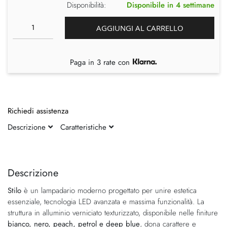
Disponibilità:
Disponibile in 4 settimane
AGGIUNGI AL CARRELLO
Paga in 3 rate con
Richiedi assistenza
Descrizione
Caratteristiche
Vai
Vai
alla
all'inizio
fine
della
Descrizione
della
galleria
Stilo
è un lampadario moderno progettato per unire estetica
galleria
di
essenziale, tecnologia LED avanzata e massima funzionalità. La
di
immagini
struttura in alluminio verniciato texturizzato, disponibile nelle finiture
immagini
bianco, nero, peach, petrol e deep blue
, dona carattere e