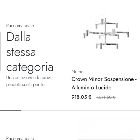
Raccomandato
Dalla
stessa
categoria
Nemo
Una selezione di nuovi
Crown Minor Sospensione -
prodotti scelti per te
Alluminio Lucido
Prezzo
918,05 €
1.311,50 €
speciale
Raccomandato