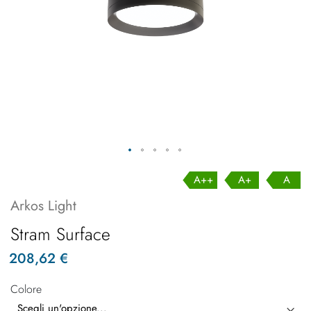
A++
A+
A
Arkos Light
Stram Surface
208,62 €
Colore