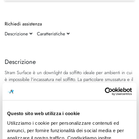
Richiedi assistenza
Descrizione
Caratteristiche
Vai
Vai
alla
all'inizio
fine
della
Descrizione
della
galleria
Stram Surface è un downlight da soffitto ideale per ambienti in cui
galleria
di
è impossibile l'incassatura nel soffitto. La particolare smussatura e il
di
immagini
design essenziale rendono Stram Surface un apparecchio capace
immagini
di offrire alte prestazioni e un'illuminazione di qualità. La lampada
è disponibile in diversi colori e potenze, sia nella versione
ON/OFF sia nella versione dimmerabile. Infatti grazie ad un
sistema di dimmerazione (DALI push, 1-10V) è possibile regolare
Questo sito web utilizza i cookie
l'intensità luminosa.
Utilizziamo i cookie per personalizzare contenuti ed
annunci, per fornire funzionalità dei social media e per
analizzare il nostro traffico. Condividiamo inoltre