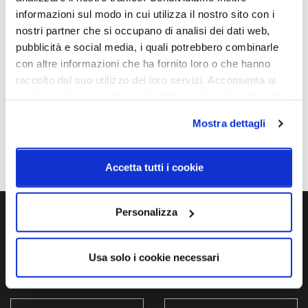
Caratteristiche
informazioni sul modo in cui utilizza il nostro sito con i
Cod.Art.
Dimensioni
nostri partner che si occupano di analisi dei dati web,
Stram Surface
Ø 220mm - H 107mm
pubblicità e social media, i quali potrebbero combinarle
con altre informazioni che ha fornito loro o che hanno
Sorgente luminosa
Potenza e attacco
raccolto dal suo utilizzo dei loro servizi. Acconsenta ai
Led integrato
10,5 / 15,5 / 22W - 3000K -
nostri cookie se continua ad utilizzare il nostro sito web.
1650/2275 / 3025Lm - CRI90
Mostra dettagli
Classe energetica
A++, A+, A
Accetta tutti i cookie
Personalizza
Ti servono maggiori informazioni?
Contattaci via Chat, via telefono allo + 39 039 9909099 oppure
Usa solo i cookie necessari
compila il modulo