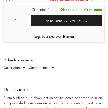
Disponibilità:
Disponibile in 4 settimane
AGGIUNGI AL CARRELLO
Paga in 3 rate con
Richiedi assistenza
Descrizione
Caratteristiche
Vai
Vai
alla
all'inizio
fine
della
Descrizione
della
galleria
Stram Surface è un downlight da soffitto ideale per ambienti in cui
galleria
di
è impossibile l'incassatura nel soffitto. La particolare smussatura e il
di
immagini