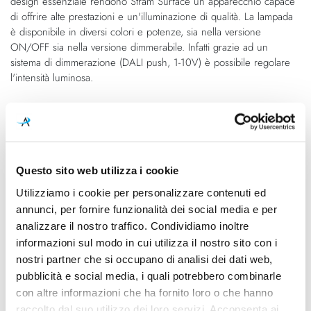
design essenziale rendono Stram Surface un apparecchio capace
immagini
di offrire alte prestazioni e un'illuminazione di qualità. La lampada
è disponibile in diversi colori e potenze, sia nella versione
ON/OFF sia nella versione dimmerabile. Infatti grazie ad un
sistema di dimmerazione (DALI push, 1-10V) è possibile regolare
l'intensità luminosa.
Caratteristiche
Cod.Art.
Colore led
A2460110WT
2700K
Questo sito web utilizza i cookie
Utilizziamo i cookie per personalizzare contenuti ed
Dimensioni
Sorgente luminosa
Ø 220mm - H 107mm
Led integrato
annunci, per fornire funzionalità dei social media e per
analizzare il nostro traffico. Condividiamo inoltre
Potenza e attacco
Dimmerazione
informazioni sul modo in cui utilizza il nostro sito con i
10,5W - 2700K - 1650Lm -
On/Off
nostri partner che si occupano di analisi dei dati web,
CRI90
pubblicità e social media, i quali potrebbero combinarle
con altre informazioni che ha fornito loro o che hanno
Classe energetica
Mpn
raccolto dal suo utilizzo dei loro servizi. Acconsenta ai