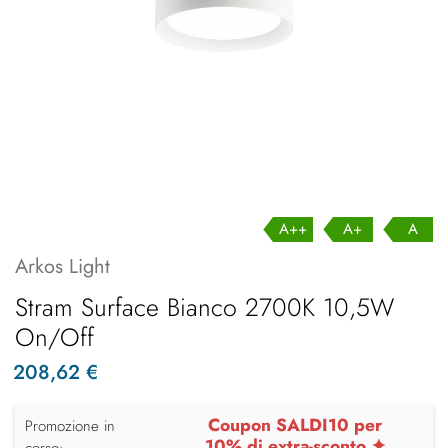
A++
A+
A
Arkos Light
Stram Surface Bianco 2700K 10,5W
On/Off
208,62 €
Coupon SALDI10 per
Promozione in
10% di extra-sconto ✦
corso: