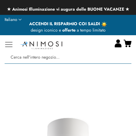
★ Animosi Illuminazione vi augura delle BUONE VACANZE ★
Lingua
Italiano
ACCENDI IL RISPARMIO COI SALDI
design iconico e
offerte
a tempo limitato
Ca
Ce