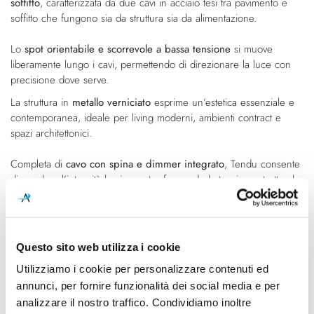
soffitto
, caratterizzata da due cavi in acciaio tesi tra pavimento e
soffitto che fungono sia da struttura sia da alimentazione.
Lo
spot orientabile e scorrevole a bassa tensione
si muove
liberamente lungo i cavi, permettendo di direzionare la luce con
precisione dove serve.
La struttura in
metallo verniciato
esprime un’estetica essenziale e
contemporanea, ideale per living moderni, ambienti contract e
spazi architettonici.
Completa di
cavo con spina e dimmer integrato
, Tendu consente
di regolare l’intensità luminosa, trasformando la tensione strutturale
in massima libertà progettuale e funzionale.
Questo sito web utilizza i cookie
Caratteristiche
Utilizziamo i cookie per personalizzare contenuti ed
Cod.Art.
Designer
annunci, per fornire funzionalità dei social media e per
518553N30
Marc Sadler - 2026
analizzare il nostro traffico. Condividiamo inoltre