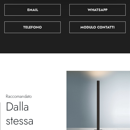
EMAIL
WHATSAPP
TELEFONO
MODULO CONTATTI
Raccomandato
Dalla
stessa