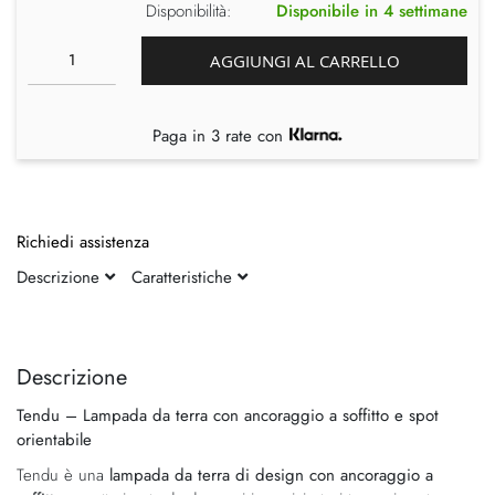
Disponibilità:
Disponibile in 4 settimane
AGGIUNGI AL CARRELLO
Paga in 3 rate con
Richiedi assistenza
Descrizione
Caratteristiche
Vai
Vai
alla
all'inizio
fine
della
Descrizione
della
galleria
Tendu – Lampada da terra con ancoraggio a soffitto e spot
galleria
di
orientabile
di
immagini
immagini
Tendu è una
lampada da terra di design con ancoraggio a