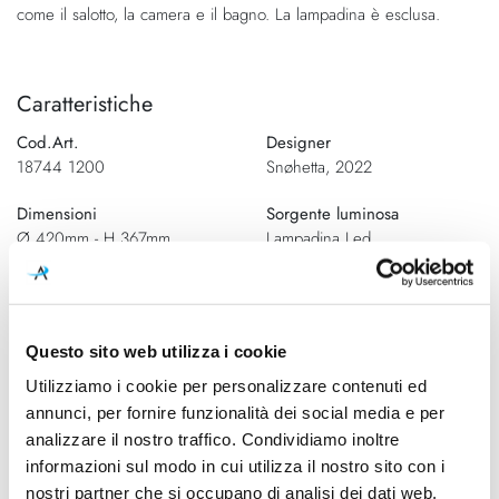
come il salotto, la camera e il bagno. La lampadina è esclusa.
Caratteristiche
Cod.Art.
Designer
18744 1200
Snøhetta, 2022
Dimensioni
Sorgente luminosa
Ø 420mm - H 367mm
Lampadina Led
Potenza e attacco
Lampadina
Max 25W - E27
Esclusa
Questo sito web utilizza i cookie
Classe energetica
A+
Utilizziamo i cookie per personalizzare contenuti ed
annunci, per fornire funzionalità dei social media e per
analizzare il nostro traffico. Condividiamo inoltre
informazioni sul modo in cui utilizza il nostro sito con i
Schemi tecnici
nostri partner che si occupano di analisi dei dati web,