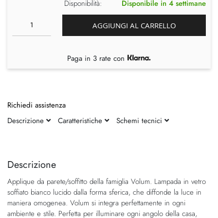
Disponibilità:
Disponibile in 4 settimane
AGGIUNGI AL CARRELLO
Paga in 3 rate con
Richiedi assistenza
Descrizione
Caratteristiche
Schemi tecnici
Vai
Vai
alla
all'inizio
fine
della
Descrizione
della
galleria
Applique da parete/soffitto della famiglia Volum. Lampada in vetro
galleria
di
soffiato bianco lucido dalla forma sferica, che diffonde la luce in
di
immagini
maniera omogenea. Volum si integra perfettamente in ogni
immagini
ambiente e stile. Perfetta per illuminare ogni angolo della casa,