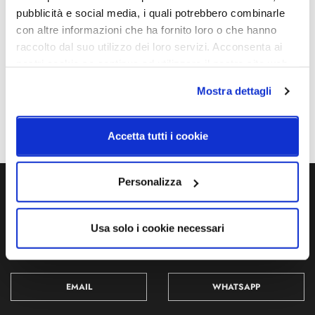
pubblicità e social media, i quali potrebbero combinarle
con altre informazioni che ha fornito loro o che hanno
raccolto dal suo utilizzo dei loro servizi. Acconsenta ai
nostri cookie se continua ad utilizzare il nostro sito web.
Mostra dettagli
Accetta tutti i cookie
Personalizza
Ti servono maggiori informazioni?
Contattaci via Chat, via telefono allo + 39 039 9909099 oppure
Usa solo i cookie necessari
compila il modulo
EMAIL
WHATSAPP