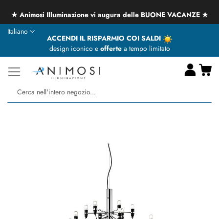
★ Animosi Illuminazione vi augura delle BUONE VACANZE ★
Lingua
Italiano
ACCENDI IL RISPARMIO COI SALDI
design iconico e
offerte
a tempo limitato
Ca
Ce