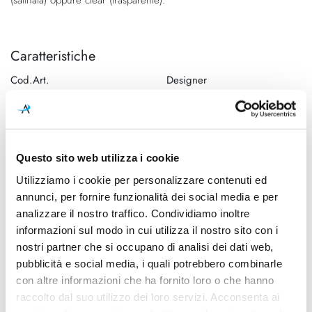
Caratteristiche
Cod.Art.
Designer
A1401057
Gino Sarfatti
Dimensioni
Sorgente luminosa
Ø 880mm - H 2800mm
Led
Questo sito web utilizza i cookie
Potenza e attacco
Lampadina
Utilizziamo i cookie per personalizzare contenuti ed
Frosted: 30x 2,7W - 2700K -
Inclusa
annunci, per fornire funzionalità dei social media e per
150Lm - E14
analizzare il nostro traffico. Condividiamo inoltre
Dimmerazione
Classe energetica
informazioni sul modo in cui utilizza il nostro sito con i
Dimmerabile
A++, A+, A
nostri partner che si occupano di analisi dei dati web,
pubblicità e social media, i quali potrebbero combinarle
Mpn
con altre informazioni che ha fornito loro o che hanno
A1401057
raccolto dal suo utilizzo dei loro servizi. Acconsenta ai