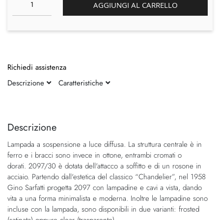
AGGIUNGI AL CARRELLO
Richiedi assistenza
Descrizione
Caratteristiche
Vai
Vai
alla
all'inizio
fine
della
Descrizione
della
galleria
Lampada a sospensione a luce diffusa. La struttura centrale è in
galleria
di
ferro e i bracci sono invece in ottone, entrambi cromati o
di
immagini
dorati. 2097/30 è dotata dell'attacco a soffitto e di un rosone in
immagini
acciaio. Partendo dall'estetica del classico “Chandelier”, nel 1958
Gino Sarfatti progetta 2097 con lampadine e cavi a vista, dando
vita a una forma minimalista e moderna. Inoltre le lampadine sono
incluse con la lampada, sono disponibili in due varianti: frosted
(satinata) oppure clear (trasparente).