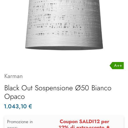
A++
Karman
Black Out Sospensione Ø50 Bianco
Opaco
1.043,10 €
Coupon SALDI12 per
Promozione in
12% di extra-sconto ✦
corso: