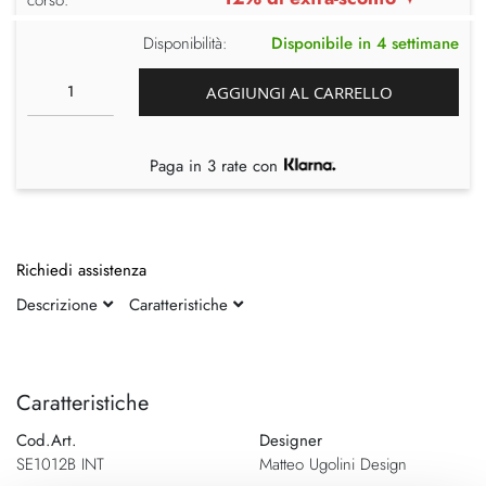
Disponibilità:
Disponibile in 4 settimane
AGGIUNGI AL CARRELLO
Paga in 3 rate con
Richiedi assistenza
Descrizione
Caratteristiche
Vai
Vai
alla
all'inizio
fine
della
Caratteristiche
della
galleria
Cod.Art.
Designer
galleria
di
SE1012B INT
Matteo Ugolini Design
di
immagini