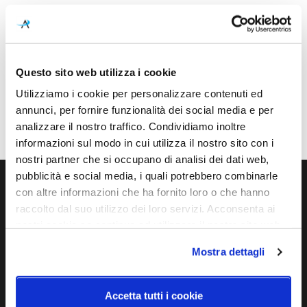
immagini
Dimensioni
Sorgente luminosa
Ø500mm - H. 600mm
Lampadina Led
Potenza e attacco
Lampadina
Questo sito web utilizza i cookie
E27 - 3x max 53W
Esclusa
Utilizziamo i cookie per personalizzare contenuti ed
Classe energetica
IP
annunci, per fornire funzionalità dei social media e per
A++
20
analizzare il nostro traffico. Condividiamo inoltre
informazioni sul modo in cui utilizza il nostro sito con i
nostri partner che si occupano di analisi dei dati web,
pubblicità e social media, i quali potrebbero combinarle
con altre informazioni che ha fornito loro o che hanno
Ti servono maggiori informazioni?
raccolto dal suo utilizzo dei loro servizi. Acconsenta ai
Contattaci via Chat, via telefono allo + 39 039 9909099 oppure
nostri cookie se continua ad utilizzare il nostro sito web.
compila il modulo
Mostra dettagli
EMAIL
WHATSAPP
Accetta tutti i cookie