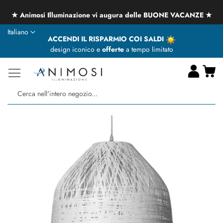
★ Animosi Illuminazione vi augura delle BUONE VACANZE ★
Lingua
Italiano
ACCENDI IL RISPARMIO COI SALDI
design iconico e
offerte
a tempo limitato
Ca
Ce