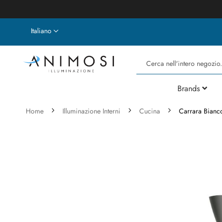
Lingua
Italiano
Cerca
Brands
Home
Illuminazione Interni
Cucina
Carrara Bianc
Vai
alla
fine
della
galleria
di
immagini