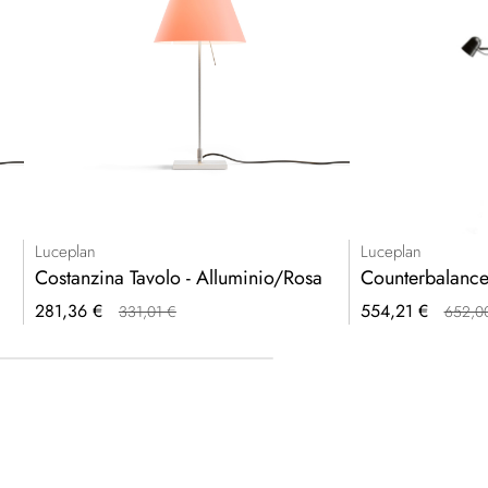
Luceplan
Luceplan
Costanzina Tavolo - Alluminio/Rosa
Counterbalance T
Prezzo
Prezzo
281,36 €
554,21 €
331,01 €
652,0
speciale
speciale