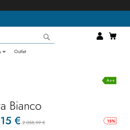
Carrell
Cerca
Outlet
o
A++
ra Bianco
,15 €
15%
2.058,99 €