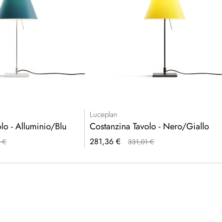
Luceplan
lo - Alluminio/Blu
Costanzina Tavolo - Nero/Giallo
Prezzo
281,36 €
 €
331,01 €
speciale