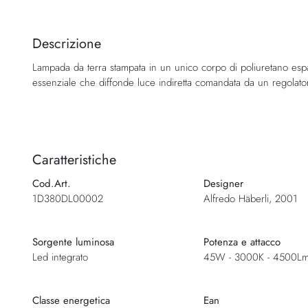
Vai
all'inizio
della
Descrizione
galleria
Lampada da terra stampata in un unico corpo di poliuretano esp
di
essenziale che diffonde luce indiretta comandata da un regolato
immagini
Caratteristiche
Cod.Art.
Designer
1D380DL00002
Alfredo Häberli, 2001
Sorgente luminosa
Potenza e attacco
Led integrato
45W - 3000K - 4500Lm
Classe energetica
Ean