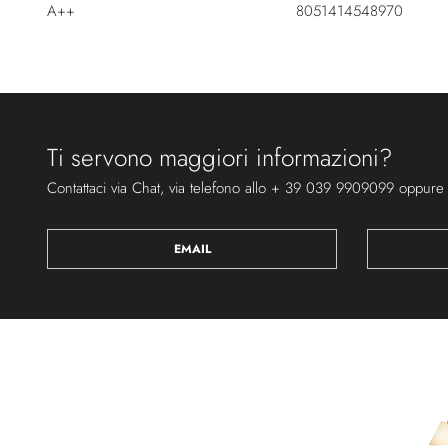
A++
8051414548970
Ti servono maggiori informazioni?
Contattaci via Chat, via telefono allo + 39 039 9909099 oppure
EMAIL