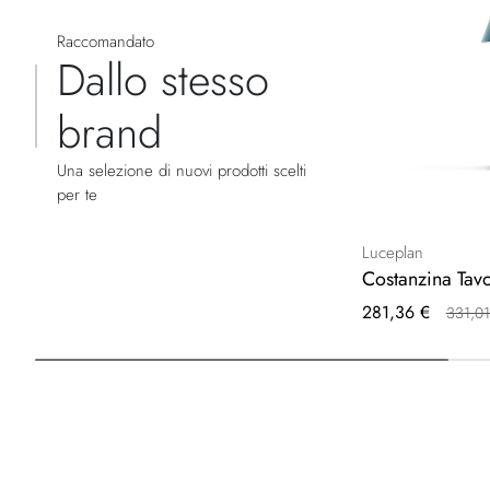
Raccomandato
Dallo stesso
brand
Una selezione di nuovi prodotti scelti
per te
Luceplan
Costanzina Tavo
Prezzo
281,36 €
331,01
speciale