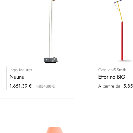
Ingo Maurer
Catellani&Smith
Nuunu
Ettorino BIG
Prezzo
1.651,39 €
5.85
A partire da
1.834,88 €
speciale