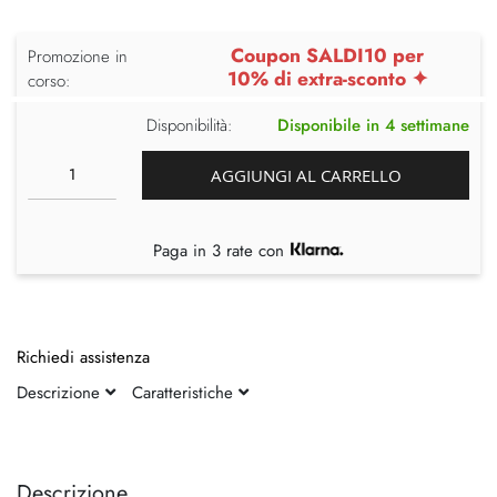
Coupon SALDI10 per
Promozione in
10% di extra-sconto ✦
corso:
Disponibilità:
Disponibile in 4 settimane
AGGIUNGI AL CARRELLO
Paga in 3 rate con
Richiedi assistenza
Descrizione
Caratteristiche
Vai
Vai
alla
all'inizio
fine
della
Descrizione