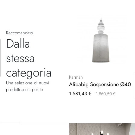
Raccomandato
Dalla
stessa
categoria
Karman
Una selezione di nuovi
Alibabig Sospensione Ø40
prodotti scelti per te
Prezzo
1.581,43 €
1.860,50 €
speciale