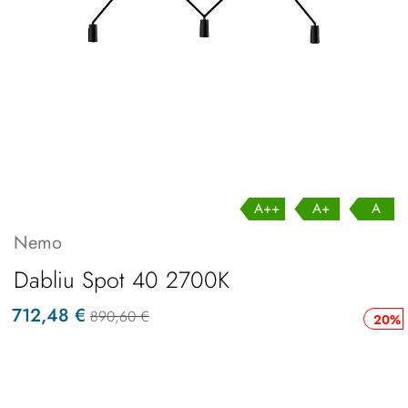
A++
A+
A
Nemo
Dabliu Spot 40 2700K
712,48 €
890,60 €
20%