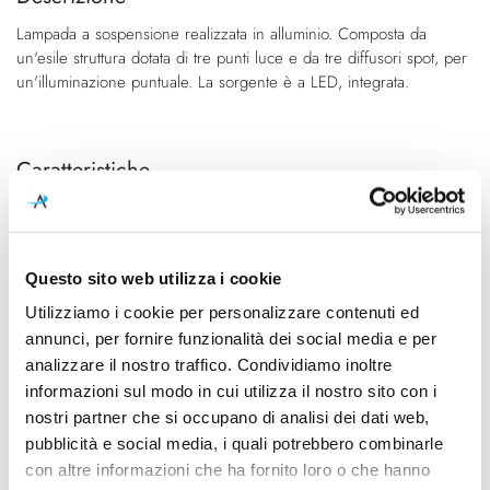
della
galleria
Lampada a sospensione realizzata in alluminio. Composta da
galleria
di
un'esile struttura dotata di tre punti luce e da tre diffusori spot, per
di
immagini
un'illuminazione puntuale. La sorgente è a LED, integrata.
immagini
Caratteristiche
Cod.Art.
Colore led
DAB LNN 51
2700K
Dimensioni
Sorgente luminosa
Questo sito web utilizza i cookie
1300mm ( Spot 40 Ø 45mm x
Led integrato
Utilizziamo i cookie per personalizzare contenuti ed
80mm) - H 420mm (H cavo
annunci, per fornire funzionalità dei social media e per
2000mm)
analizzare il nostro traffico. Condividiamo inoltre
informazioni sul modo in cui utilizza il nostro sito con i
Potenza e attacco
Dimmerazione
nostri partner che si occupano di analisi dei dati web,
3x 5W - 2700K - 3x 400Lm -
On/Off
CRI90 - 110-240V
pubblicità e social media, i quali potrebbero combinarle
con altre informazioni che ha fornito loro o che hanno
Classe energetica