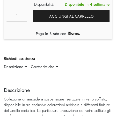
Disponibilità:
Disponibile in 4 settimane
AGGIUNGI AL CARRELLO
Paga in 3 rate con
Richiedi assistenza
Descrizione
Caratteristiche
Vai
Vai
alla
all'inizio
fine
della
Descrizione
della
galleria
Collezione di lampade a sospensione realizzate in vetro soffiato,
galleria
di
disponibile in tre esclusive colorazioni abbinate a differenti finiture
di
immagini
dell'anello metallico. La particolare lavorazione del vetro soffiato gli
immagini