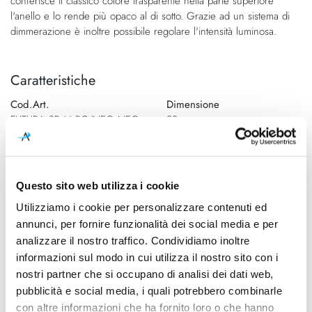
conferisce il classico colore trasparente nella parte superiore
l'anello e lo rende più opaco al di sotto. Grazie ad un sistema di
dimmerazione è inoltre possibile regolare l'intensità luminosa.
Caratteristiche
Cod.Art.
Dimensione
FUTURA SP M BC/NEO NEO
23cm
E27 DIM1
Designer
Dimensioni
Hangar Design Group, 2015
230mm - H 440mm (H cavo
Questo sito web utilizza i cookie
max 2000mm)
Utilizziamo i cookie per personalizzare contenuti ed
Sorgente luminosa
Potenza e attacco
annunci, per fornire funzionalità dei social media e per
Lampadina Led
Max 77W - E27
analizzare il nostro traffico. Condividiamo inoltre
informazioni sul modo in cui utilizza il nostro sito con i
Lampadina
Dimmerazione
nostri partner che si occupano di analisi dei dati web,
Esclusa
Dimmerabile
pubblicità e social media, i quali potrebbero combinarle
con altre informazioni che ha fornito loro o che hanno