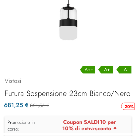
A++
A+
A
Vistosi
Futura Sospensione 23cm Bianco/Nero
681,25 €
851,56 €
20%
Coupon SALDI10 per
Promozione in
10% di extra-sconto ✦
corso: