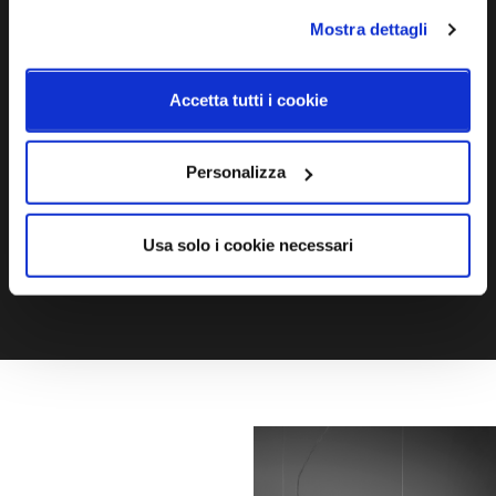
Mostra dettagli
Ti servono maggiori informazioni?
Contattaci via Chat, via telefono allo + 39 039 9909099 oppure
Accetta tutti i cookie
compila il modulo
Personalizza
EMAIL
WHATSAPP
Usa solo i cookie necessari
TELEFONO
MODULO CONTATTI