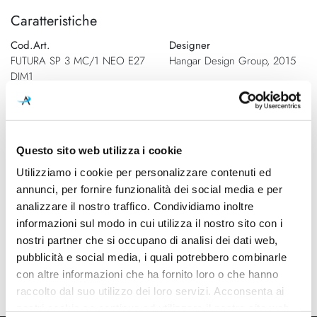
Caratteristiche
Cod.Art.
Designer
FUTURA SP 3 MC/1 NEO E27
Hangar Design Group, 2015
DIM1
Dimensioni
Sorgente luminosa
650mm - H max 400mm ( H
Lampadina Led
cavo max 2000mm)
Questo sito web utilizza i cookie
Potenza e attacco
Lampadina
Utilizziamo i cookie per personalizzare contenuti ed
3x max 77W - E27
Esclusa
annunci, per fornire funzionalità dei social media e per
analizzare il nostro traffico. Condividiamo inoltre
Dimmerazione
Classe energetica
informazioni sul modo in cui utilizza il nostro sito con i
Dimmerabile
A++, A+, A
nostri partner che si occupano di analisi dei dati web,
Mpn
pubblicità e social media, i quali potrebbero combinarle
FUTUR SP 3 MC1 NE E27 CE
con altre informazioni che ha fornito loro o che hanno
raccolto dal suo utilizzo dei loro servizi. Acconsenta ai
nostri cookie se continua ad utilizzare il nostro sito web.