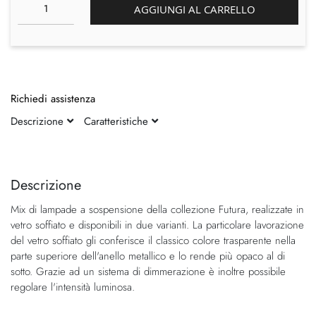
AGGIUNGI AL CARRELLO
Richiedi assistenza
Descrizione
Caratteristiche
Vai
Vai
alla
all'inizio
fine
della
Descrizione
della
galleria
Mix di lampade a sospensione della collezione Futura, realizzate in
galleria
di
vetro soffiato e disponibili in due varianti. La particolare lavorazione
di
immagini
del vetro soffiato gli conferisce il classico colore trasparente nella
immagini
parte superiore dell'anello metallico e lo rende più opaco al di
sotto. Grazie ad un sistema di dimmerazione è inoltre possibile
regolare l'intensità luminosa.