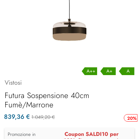
A++
A+
A
Vistosi
Futura Sospensione 40cm
Fumè/Marrone
839,36 €
1.049,20 €
20%
Coupon SALDI10 per
Promozione in