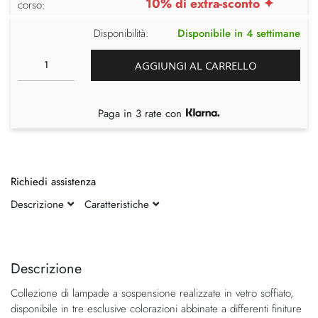
10% di extra-sconto ✦
corso:
Disponibilità:
Disponibile in 4 settimane
AGGIUNGI AL CARRELLO
Paga in 3 rate con
Richiedi assistenza
Descrizione
Caratteristiche
Vai
Vai
alla
all'inizio
fine
della
Descrizione
della
galleria
Collezione di lampade a sospensione realizzate in vetro soffiato,
galleria
di
disponibile in tre esclusive colorazioni abbinate a differenti finiture
di
immagini