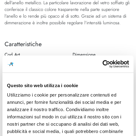
dell'anello metallico. La particolare lavorazione del vetro soffiato gli
immagini
conferisce il classico colore trasparente nella parte superiore
l'anello e lo rende più opaco al di sotto. Grazie ad un sistema di
dimmerazione è inoltre possibile regolare l'intensità luminosa.
Caratteristiche
Cod.Art.
Dimensione
FUTURA SP G FU/MA NEO
40cm
E27 DIM1
Designer
Dimensioni
Questo sito web utilizza i cookie
Hangar Design Group, 2015
400mm - H 250mm (H cavo
max 2000mm)
Utilizziamo i cookie per personalizzare contenuti ed
annunci, per fornire funzionalità dei social media e per
Sorgente luminosa
Potenza e attacco
analizzare il nostro traffico. Condividiamo inoltre
Lampadina Led
Max 77W - E27
informazioni sul modo in cui utilizza il nostro sito con i
nostri partner che si occupano di analisi dei dati web,
Lampadina
Dimmerazione
pubblicità e social media, i quali potrebbero combinarle
Esclusa
Dimmerabile