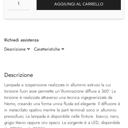
AGGIUNGI AL CARRELLO
Richiedi assistenza
Descrizione
Caratteristiche
Vai
Vai
alla
all'inizio
fine
della
Descrizione
della
galleria
Lampada a sospensione realizzata in alluminio estruso la cui
galleria
di
torsione fuori asse permette un'illuminazione diffusa a 360°. La
di
immagini
torsione è realizzata attraverso una tecnica ingegnerizzata da
immagini
Nemo, creando una forma unica fluida ed elegante. Il diffusore è
in metacrilato opalino mentre le parti terminali sono in alluminio
pressofuso. La lampada è disponibile nelle finiture: bianco, nero,
grigio titanio oppure oro opaco. La sorgente è a LED, disponibile