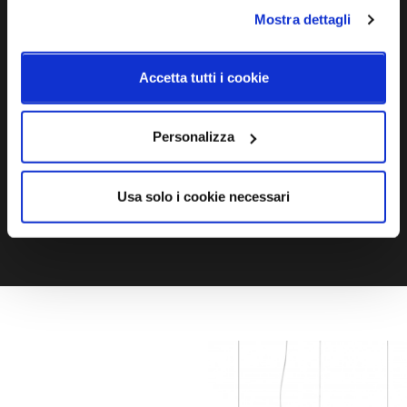
Mostra dettagli
Ti servono maggiori informazioni?
Contattaci via Chat, via telefono allo + 39 039 9909099 oppure
Accetta tutti i cookie
compila il modulo
Personalizza
EMAIL
WHATSAPP
Usa solo i cookie necessari
TELEFONO
MODULO CONTATTI