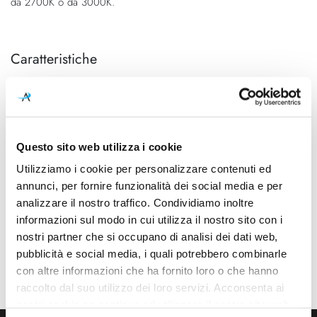
da 2700K o da 3000K.
Caratteristiche
Cod.Art.
Colore led
ITW LDW 55
2700K
Dimensioni
Sorgente luminosa
190mm - H 1830mm (H cavo
Led integrato
Questo sito web utilizza i cookie
3000mm)
Utilizziamo i cookie per personalizzare contenuti ed
annunci, per fornire funzionalità dei social media e per
Potenza e attacco
Dimmerazione
analizzare il nostro traffico. Condividiamo inoltre
3x 20W - 2700K - 5700Lm -
Dimmerabile
CRI85 - 230V
informazioni sul modo in cui utilizza il nostro sito con i
nostri partner che si occupano di analisi dei dati web,
Classe energetica
pubblicità e social media, i quali potrebbero combinarle
A++, A+, A
con altre informazioni che ha fornito loro o che hanno
raccolto dal suo utilizzo dei loro servizi. Acconsenta ai
nostri cookie se continua ad utilizzare il nostro sito web.