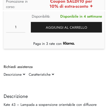
Coupon SALDI10 per
Promozione in
10% di extra-sconto ✦
corso:
Disponibilità:
Disponibile in 4 settimane
AGGIUNGI AL CARRELLO
Paga in 3 rate con
Richiedi assistenza
Descrizione
Caratteristiche
Vai
Vai
alla
all'inizio
fine
della
Descrizione
della
galleria
Kate 43 – Lampada a sospensione orientabile con diffusore
galleria
di