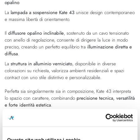
opalino
di
immagini
immagini
La
lampada a sospensione Kate 43
unisce design contemporaneo
e massima libertà di orientamento.
Il
diffusore opalino inclinabile
, sostenuto da un cavo tensionato
con anello di regolazione, consente di dirigere la luce in modo
preciso, creando un perfetto equilibrio tra
illuminazione diretta e
diffusa
.
La
struttura in alluminio verniciato
, disponibile in diverse
colorazioni su richiesta, valorizza ambienti residenziali e spazi
contract con uno stile distintivo e personalizzabile.
Perfetta sia singolarmente sia in composizione, Kate 43 interpreta
lo spazio con carattere, combinando
precisione tecnica, versatilità
e forte identità estetica
.
SI PREGA DI INDICARE IL COLORE DESIDERATO DEL ROSONE
NEI COMMENTI DELL'ORDINE:
scegliere tra BIANCO o FOGLIA
ORO.
Questo sito web utilizza i cookie