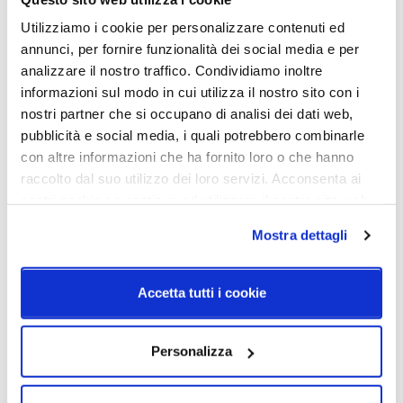
Utilizziamo i cookie per personalizzare contenuti ed
Caratteristiche
annunci, per fornire funzionalità dei social media e per
analizzare il nostro traffico. Condividiamo inoltre
Cod.Art.
Designer
informazioni sul modo in cui utilizza il nostro sito con i
510412-60230
Francesco Smiraglia, 2026
nostri partner che si occupano di analisi dei dati web,
pubblicità e social media, i quali potrebbero combinarle
Colore led
Dimensioni
con altre informazioni che ha fornito loro o che hanno
3000K
Ø430mm - H. 80mm
raccolto dal suo utilizzo dei loro servizi. Acconsenta ai
Dimensione
Sorgente luminosa
nostri cookie se continua ad utilizzare il nostro sito web.
Rosone: Ø160mm - H.
Led
35mmLunghezza cavo:
Mostra dettagli
4500mm
Potenza e attacco
Dimmerazione
Accetta tutti i cookie
LED 1x24.5W - 2520lm -
Taglio di fase
CRI>90
Personalizza
Classe energetica
IP
A++
20