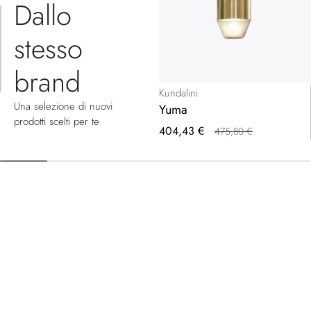
Dallo
stesso
brand
Kundalini
Una selezione di nuovi
Yuma
prodotti scelti per te
Prezzo
404,43 €
475,80 €
speciale