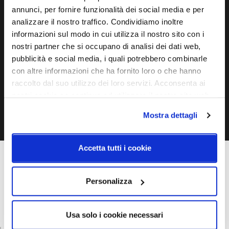
Ti servono maggiori informazioni?
annunci, per fornire funzionalità dei social media e per
Contattaci via Chat, via telefono allo + 39 039 9909099 oppure
analizzare il nostro traffico. Condividiamo inoltre
compila il modulo
informazioni sul modo in cui utilizza il nostro sito con i
nostri partner che si occupano di analisi dei dati web,
pubblicità e social media, i quali potrebbero combinarle
EMAIL
WHATSAPP
con altre informazioni che ha fornito loro o che hanno
raccolto dal suo utilizzo dei loro servizi. Acconsenta ai
TELEFONO
MODULO CONTATTI
nostri cookie se continua ad utilizzare il nostro sito web.
Mostra dettagli
Accetta tutti i cookie
Personalizza
Usa solo i cookie necessari
Raccomandato