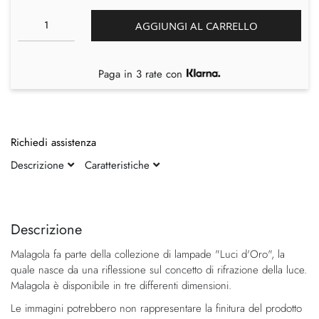
AGGIUNGI AL CARRELLO
Paga in 3 rate con
Richiedi assistenza
Descrizione
Caratteristiche
Vai
Vai
alla
all'inizio
fine
della
Descrizione
della
galleria
Malagola fa parte della collezione di lampade "Luci d'Oro", la
galleria
di
quale nasce da una riflessione sul concetto di rifrazione della luce.
di
immagini
Malagola è disponibile in tre differenti dimensioni.
immagini
Le immagini potrebbero non rappresentare la finitura del prodotto