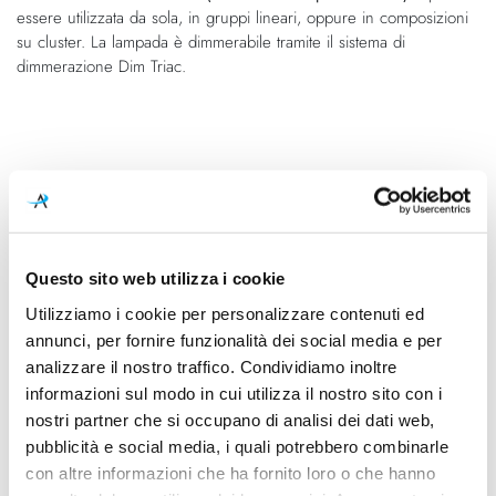
essere utilizzata da sola, in gruppi lineari, oppure in composizioni
su cluster. La lampada è dimmerabile tramite il sistema di
dimmerazione Dim Triac.
Caratteristiche
Cod.Art.
Designer
15413 7127
Dima Loginoff, 2015
Questo sito web utilizza i cookie
Dimensioni
Sorgente luminosa
Utilizziamo i cookie per personalizzare contenuti ed
Ø200mm - H215mm (H
Led integrato
annunci, per fornire funzionalità dei social media e per
4000mm max lunghezza cavo)
analizzare il nostro traffico. Condividiamo inoltre
Potenza e attacco
Dimmerazione
informazioni sul modo in cui utilizza il nostro sito con i
7W - 2700K - 1280Lm -
Taglio di fase
nostri partner che si occupano di analisi dei dati web,
350mA
pubblicità e social media, i quali potrebbero combinarle
con altre informazioni che ha fornito loro o che hanno
Classe energetica