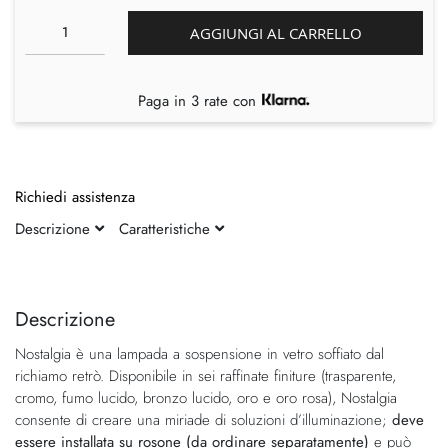
AGGIUNGI AL CARRELLO
Paga in 3 rate con
Richiedi assistenza
Descrizione
Caratteristiche
Vai
Vai
alla
all'inizio
fine
della
Descrizione
della
galleria
Nostalgia è una lampada a sospensione in vetro soffiato dal
galleria
di
richiamo retrò. Disponibile in sei raffinate finiture (trasparente,
di
immagini
cromo, fumo lucido, bronzo lucido, oro e oro rosa), Nostalgia
immagini
consente di creare una miriade di soluzioni d’illuminazione;
deve
essere installata su rosone (da ordinare separatamente)
e può