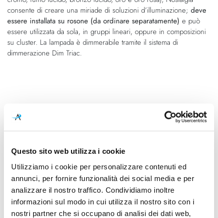
immagini
consente di creare una miriade di soluzioni d’illuminazione;
deve
essere installata su rosone (da ordinare separatamente)
e può
essere utilizzata da sola, in gruppi lineari, oppure in composizioni
su cluster. La lampada è dimmerabile tramite il sistema di
dimmerazione Dim Triac.
Questo sito web utilizza i cookie
Caratteristiche
Utilizziamo i cookie per personalizzare contenuti ed
Cod.Art.
Designer
annunci, per fornire funzionalità dei social media e per
15412 7127
Dima Loginoff, 2015
analizzare il nostro traffico. Condividiamo inoltre
Dimensioni
Sorgente luminosa
informazioni sul modo in cui utilizza il nostro sito con i
Ø125mm - H215mm (H
Led integrato
nostri partner che si occupano di analisi dei dati web,