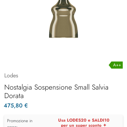
A++
Lodes
Nostalgia Sospensione Small Salvia
Dorata
475,80 €
Usa LODES20 e SALDI10
Promozione in
per un super sconto ✦
corso: