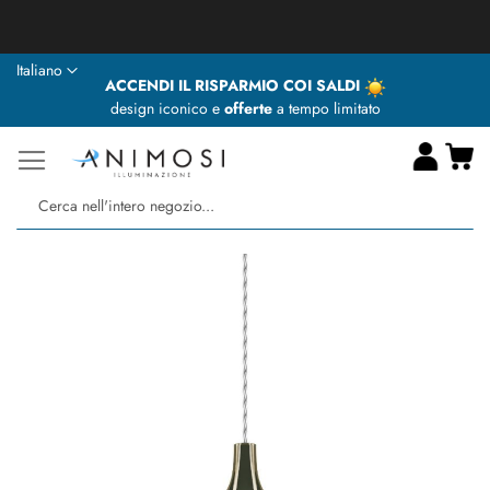
★ Animosi Illuminazione vi augura delle BUONE VACANZE ★
Lingua
Italiano
ACCENDI IL RISPARMIO COI SALDI
design iconico e
offerte
a tempo limitato
Ca
Ce