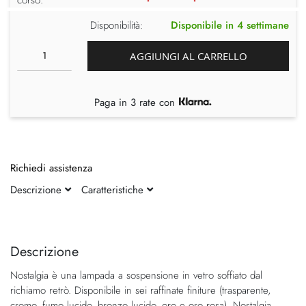
Disponibilità:
Disponibile in 4 settimane
AGGIUNGI AL CARRELLO
Paga in 3 rate con
Richiedi assistenza
Descrizione
Caratteristiche
Vai
Vai
alla
all'inizio
fine
della
Descrizione
della
galleria
Nostalgia è una lampada a sospensione in vetro soffiato dal
galleria
di
richiamo retrò. Disponibile in sei raffinate finiture (trasparente,
di
immagini
cromo, fumo lucido, bronzo lucido, oro e oro rosa), Nostalgia