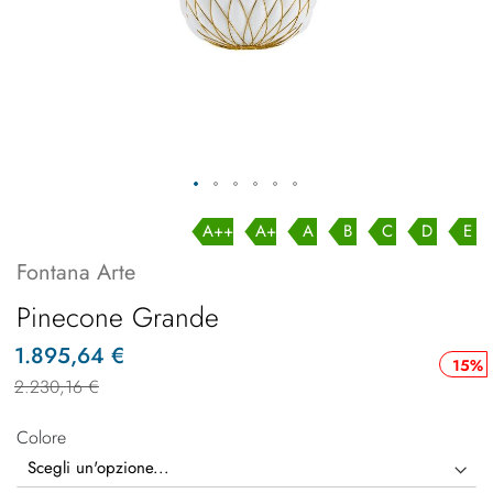
A++
A+
A
B
C
D
E
Fontana Arte
Pinecone Grande
1.895,64 €
15%
2.230,16 €
Colore