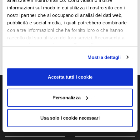
Ø 500mm - H 3020mm
Lampadina alogena,
informazioni sul modo in cui utilizza il nostro sito con i
Lampadina Led
nostri partner che si occupano di analisi dei dati web,
Potenza e attacco
Lampadina
pubblicità e social media, i quali potrebbero combinarle
116W - E27 Alogena 21W -
Esclusa
con altre informazioni che ha fornito loro o che hanno
E27 LED
raccolto dal suo utilizzo dei loro servizi. Acconsenta ai
nostri cookie se continua ad utilizzare il nostro sito web.
Dimmerazione
Classe energetica
Dimmerabile
A++, A+, A, B, C, D, E
Mostra dettagli
Accetta tutti i cookie
Ti servono maggiori informazioni?
Personalizza
Contattaci via Chat, via telefono allo + 39 039 9909099 oppure
compila il modulo
Usa solo i cookie necessari
EMAIL
WHATSAPP