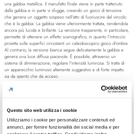
una gabbia metallica. Il manufatto finale viene in parte trattenuto
dalla gabbia e in parte vi sfugge, creando un gioco di tensione
che genera un oggetto sospeso nell'atto di fuoriuscire dal vincolo
che è la gabbia. La gabbia viene ulteriormente trattata, rendendola
ancora più lucida e brillante. La versione trasparente, in particolare,
permette di ottenere un effetto scenografico, in quanto l'intreccio
proietta sulle superfici circostanti un caleidoscopico gioco d'ombre.
Al contrario, la versione bianca segue delicatamente la gabbia e
genera una luce diffusa piacevole. É possibile, attraverso un
sistema di dimmerazione, regolare l'intensità luminosa. Si tratta di
un apparecchio luminoso altamente suggestivo e di forte impatto
sia da spento che da acceso.
Caratteristiche
Cod.Art.
Designer
Questo sito web utilizza i cookie
Pinecone Grande
Paola Navone, 2016
Utilizziamo i cookie per personalizzare contenuti ed
annunci, per fornire funzionalità dei social media e per
Dimensioni
Sorgente luminosa
analizzare il nostro traffico. Condividiamo inoltre