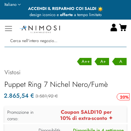
Lingua
Italiano
ACCENDI IL RISPARMIO COI SALDI
design iconico e
offerte
a tempo limitato
Ca
Ce
A++
A+
A
Vistosi
Puppet Ring 7 Nichel Nero/Fumè
2.865,54 €
3.581,92 €
20%
Coupon SALDI10 per
Promozione in
10% di extra-sconto ✦
corso:
Disponibilità:
Disponibile in 4 settimane