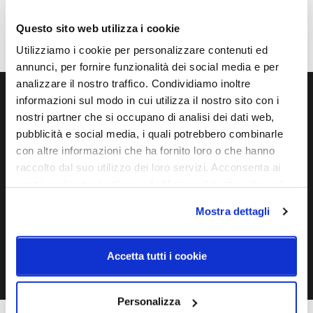
Mpn
PUPRI SP 7 FUTR NNS G9 CE
Questo sito web utilizza i cookie
Utilizziamo i cookie per personalizzare contenuti ed
annunci, per fornire funzionalità dei social media e per
analizzare il nostro traffico. Condividiamo inoltre
informazioni sul modo in cui utilizza il nostro sito con i
Ti servono maggiori informazioni?
nostri partner che si occupano di analisi dei dati web,
pubblicità e social media, i quali potrebbero combinarle
Contattaci via Chat, via telefono allo + 39 039 9909099 oppure
con altre informazioni che ha fornito loro o che hanno
compila il modulo
raccolto dal suo utilizzo dei loro servizi. Acconsenta ai
nostri cookie se continua ad utilizzare il nostro sito web.
EMAIL
WHATSAPP
Mostra dettagli
TELEFONO
MODULO CONTATTI
Accetta tutti i cookie
Personalizza