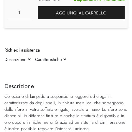
AGGIUNGI AL CARRELLO
Richiedi assistenza
Descrizione
Caratteristiche
Vai
Vai
alla
all'inizio
fine
della
Descrizione
della
galleria
Collezione di lampade a sospensione leggere ed eleganti,
galleria
di
caratterizzate da degli anelli, in finitura metallica, che sorreggono
di
immagini
delle sfere in vetro soffiato e rigato, lavorate a mano. Le sfere sono
immagini
disponibili in differenti finiture e anche la struttura è disponibile in
oro oppure in nichel nero. Grazie ad un sistema di dimmerazione
è inoltre possibile regolare l'intensità luminosa.