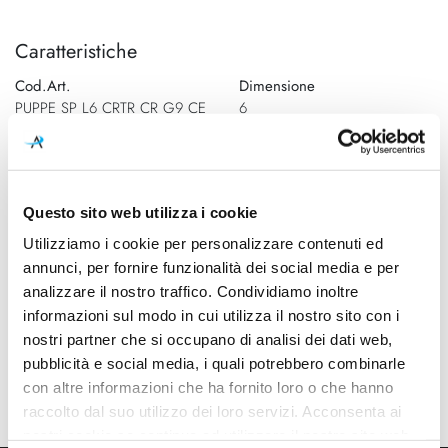
Caratteristiche
Cod.Art.
Dimensione
PUPPE SP L6 CRTR CR G9 CE
6
Designer
Dimensioni
Romani Saccani Architetti
910mm x 350mm - H 550mm
Associati, 2015
(H cavo max 1500mm)
Questo sito web utilizza i cookie
Sorgente luminosa
Potenza e attacco
Utilizziamo i cookie per personalizzare contenuti ed
Lampadina Led
6x max 60W - G9
annunci, per fornire funzionalità dei social media e per
analizzare il nostro traffico. Condividiamo inoltre
Lampadina
Dimmerazione
informazioni sul modo in cui utilizza il nostro sito con i
Esclusa
Dimmerabile
nostri partner che si occupano di analisi dei dati web,
Classe energetica
Mpn
pubblicità e social media, i quali potrebbero combinarle
A++, A+, A
PUPPE SP L6 CRTR CR G9 CE
con altre informazioni che ha fornito loro o che hanno
raccolto dal suo utilizzo dei loro servizi. Acconsenta ai
nostri cookie se continua ad utilizzare il nostro sito web.