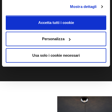
Mostra dettagli
Ti servono maggiori informazioni?
Contattaci via Chat, via telefono allo + 39 039 9909099 oppure
Accetta tutti i cookie
compila il modulo
Personalizza
EMAIL
WHATSAPP
Usa solo i cookie necessari
TELEFONO
MODULO CONTATTI