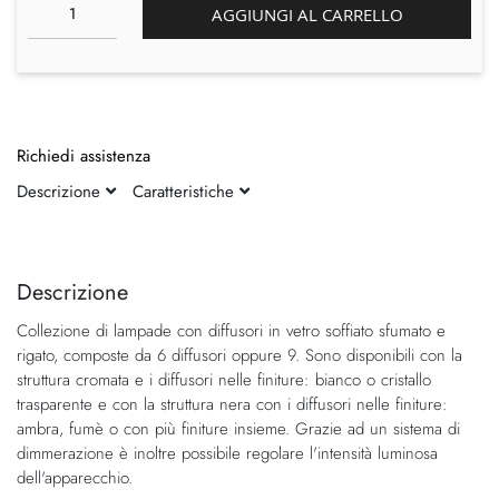
AGGIUNGI AL CARRELLO
Richiedi assistenza
Descrizione
Caratteristiche
Vai
Vai
alla
all'inizio
fine
della
Descrizione
della
galleria
Collezione di lampade con diffusori in vetro soffiato sfumato e
galleria
di
rigato, composte da 6 diffusori oppure 9. Sono disponibili con la
di
immagini
struttura cromata e i diffusori nelle finiture: bianco o cristallo
immagini
trasparente e con la struttura nera con i diffusori nelle finiture:
ambra, fumè o con più finiture insieme. Grazie ad un sistema di
dimmerazione è inoltre possibile regolare l'intensità luminosa
dell'apparecchio.