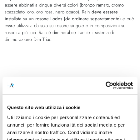
essere abbinati a cinque diversi colori (bronzo ramato, cromo
spazzolato, oro, oro rosa, nero opaco). Rain
deve esssere
installata su un rosone Lodes (da ordinare separatamente)
e può
essre utilizzata da sola su rosone singolo o in composizioni su
rosoni a più luci. Rain è dimmerabile tramite il sistema di
dimmerazione Dim Triac.
Questo sito web utilizza i cookie
Caratteristiche
Utilizziamo i cookie per personalizzare contenuti ed
Cod.Art.
Designer
annunci, per fornire funzionalità dei social media e per
15611 2030
Andrea Tosetto, 2015
analizzare il nostro traffico. Condividiamo inoltre
informazioni sul modo in cui utilizza il nostro sito con i