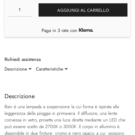
AGGIUNGI AL CARRELLO
Paga in 3 rate con
Richiedi assistenza
Descrizione
Caratteristiche
Vai
Vai
alla
all'inizio
fine
della
Descrizione
della
galleria
Rain è una lampada a sospensione la cui forma è ispirata alla
galleria
di
leggerezza della pioggia in primavera. Il diffusore, una lente
di
immagini
convessa in vetro, proietta una luce diretta mediante un LED che
immagini
può essere scelto da 2700K o 3000K. Il corpo in alluminio è
disponibile in due finiture: cromo e nero opaco, a cui possono