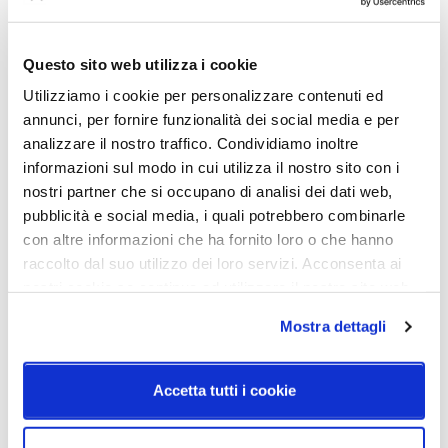
Ø23
Dimensioni
Sorgente luminosa
Questo sito web utilizza i cookie
Ø 230mm - 1030x910mm
Led integrato
Utilizziamo i cookie per personalizzare contenuti ed
Potenza e attacco
Dimmerazione
annunci, per fornire funzionalità dei social media e per
LED 2700K/3000K - 70W -
Dimmerabile
analizzare il nostro traffico. Condividiamo inoltre
6300lm/6720lm - CRI90
informazioni sul modo in cui utilizza il nostro sito con i
nostri partner che si occupano di analisi dei dati web,
Classe energetica
A++, A+
pubblicità e social media, i quali potrebbero combinarle
con altre informazioni che ha fornito loro o che hanno
raccolto dal suo utilizzo dei loro servizi. Acconsenta ai
nostri cookie se continua ad utilizzare il nostro sito web.
Schemi tecnici
Mostra dettagli
Accetta tutti i cookie