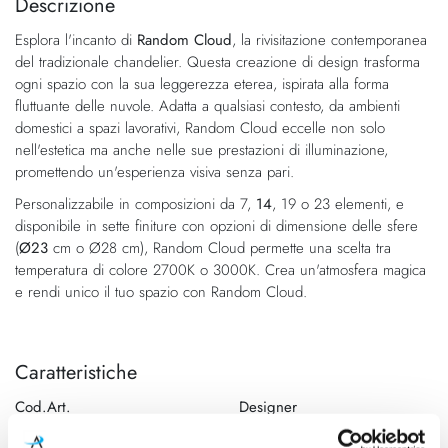
Descrizione
della
galleria
Esplora l'incanto di
Random Cloud
, la rivisitazione contemporanea
galleria
di
del tradizionale chandelier. Questa creazione di design trasforma
di
immagini
ogni spazio con la sua leggerezza eterea, ispirata alla forma
immagini
fluttuante delle nuvole. Adatta a qualsiasi contesto, da ambienti
domestici a spazi lavorativi, Random Cloud eccelle non solo
nell'estetica ma anche nelle sue prestazioni di illuminazione,
promettendo un'esperienza visiva senza pari.
Personalizzabile in composizioni da 7,
14
, 19 o 23 elementi, e
disponibile in sette finiture con opzioni di dimensione delle sfere
(
Ø23
cm o Ø28 cm), Random Cloud permette una scelta tra
temperatura di colore 2700K o 3000K. Crea un'atmosfera magica
e rendi unico il tuo spazio con Random Cloud.
Caratteristiche
Cod.Art.
Designer
Random Cloud 14 Lampade
Chia-Ying Lee, 2024