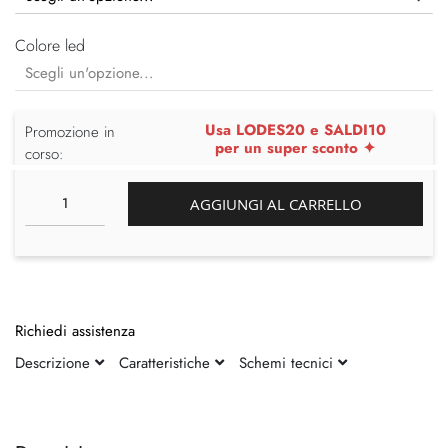
Colore led
Usa LODES20 e SALDI10
Promozione in
per un super sconto ✦
corso:
AGGIUNGI AL CARRELLO
Richiedi assistenza
Descrizione
Caratteristiche
Schemi tecnici
Vai
Vai
alla
all'inizio
fine
della