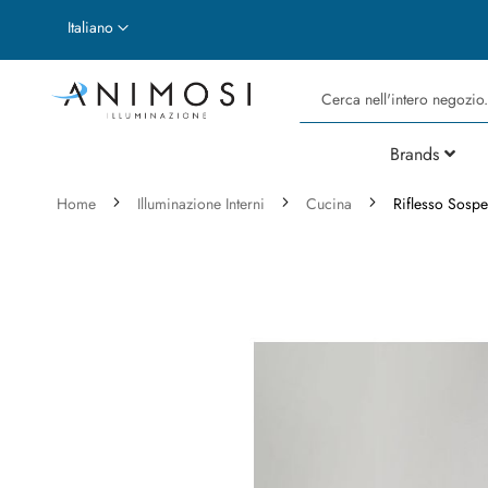
Lingua
Italiano
Cerca
Brands
Home
Illuminazione Interni
Cucina
Riflesso Sospe
Vai
alla
fine
della
galleria
di
immagini