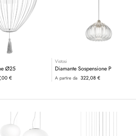
Vistosi
one Ø25
Diamante Sospensione P
7,00 €
322,08 €
A partire da