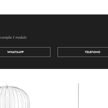
 compila il modulo
WHATSAPP
TELEFONO