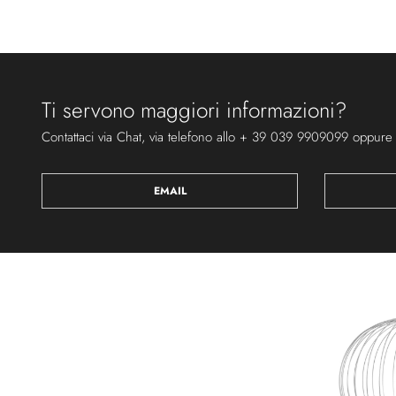
Ti servono maggiori informazioni?
Contattaci via Chat, via telefono allo + 39 039 9909099 oppure
EMAIL