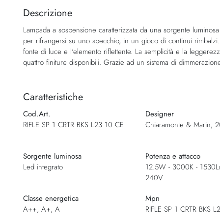
della
Descrizione
galleria
Lampada a sospensione caratterizzata da una sorgente luminosa a 
di
per rifrangersi su uno specchio, in un gioco di continui rimbalzi. 
immagini
fonte di luce e l'elemento riflettente. La semplicità e la leggerez
quattro finiture disponibili. Grazie ad un sistema di dimmerazione 
Caratteristiche
Cod.Art.
Designer
RIFLE SP 1 CRTR BKS L23 10 CE
Chiaramonte & Marin, 
Sorgente luminosa
Potenza e attacco
Led integrato
12.5W - 3000K - 1530L
240V
Classe energetica
Mpn
A++, A+, A
RIFLE SP 1 CRTR BKS L