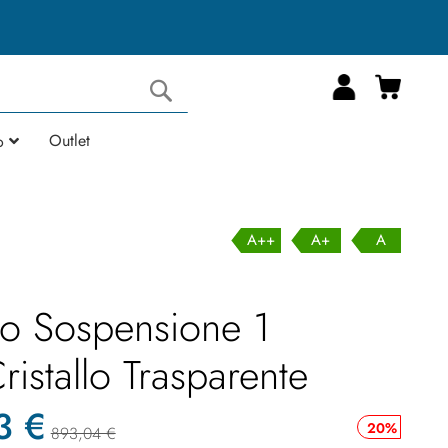
Carrell
Cerca
Outlet
o
A++
A+
A
so Sospensione 1
istallo Trasparente
3 €
20%
893,04 €