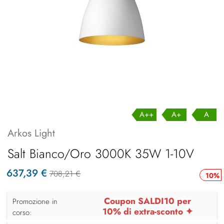
A++
A+
A
Arkos Light
Salt Bianco/Oro 3000K 35W 1-10V
637,39 €
708,21 €
10%
Coupon SALDI10 per
Promozione in
10% di extra-sconto ✦
corso: