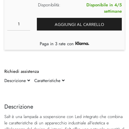
Disponibilità:
Disponibile in 4/5
settimane
AGGIUNGI AL CARRELLO
Paga in 3 rate con
Richiedi assistenza
Descrizione
Caratteristiche
Vai
Vai
alla
all'inizio
fine
della
Descrizione
della
galleria
Salt è una lampada a sospensione con Led integrato che combina
galleria
di
le caratteristiche di un apparecchio industriale all'estetica e
di
immagini