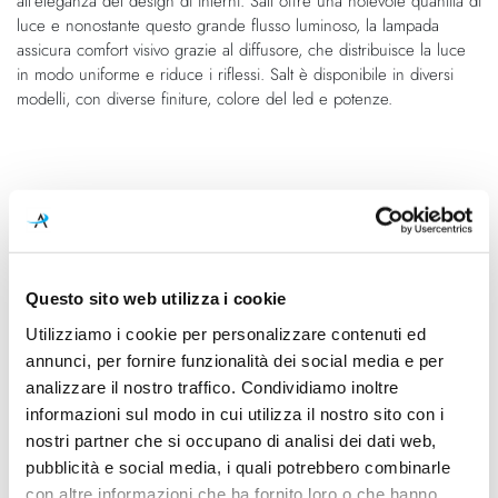
all'eleganza del design di interni. Salt offre una notevole quantità di
immagini
luce e nonostante questo grande flusso luminoso, la lampada
assicura comfort visivo grazie al diffusore, che distribuisce la luce
in modo uniforme e riduce i riflessi. Salt è disponibile in diversi
modelli, con diverse finiture, colore del led e potenze.
Caratteristiche
Cod.Art.
Designer
Questo sito web utilizza i cookie
A2200531WG
Rubén Saldaña
Utilizziamo i cookie per personalizzare contenuti ed
annunci, per fornire funzionalità dei social media e per
Colore led
Dimensioni
analizzare il nostro traffico. Condividiamo inoltre
3000K
Ø 420mm - H 350mm (H cavo
informazioni sul modo in cui utilizza il nostro sito con i
2000mm)
nostri partner che si occupano di analisi dei dati web,
Sorgente luminosa
Potenza e attacco
pubblicità e social media, i quali potrebbero combinarle
Led integrato
35W - 3000K - 5125Lm -
con altre informazioni che ha fornito loro o che hanno