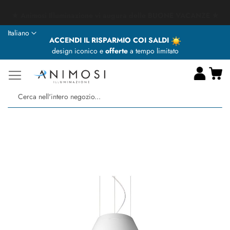
★ Animosi Illuminazione vi augura delle BUONE VACANZE ★
Lingua
Italiano
ACCENDI IL RISPARMIO COI SALDI
design iconico e
offerte
a tempo limitato
Ca
Ce