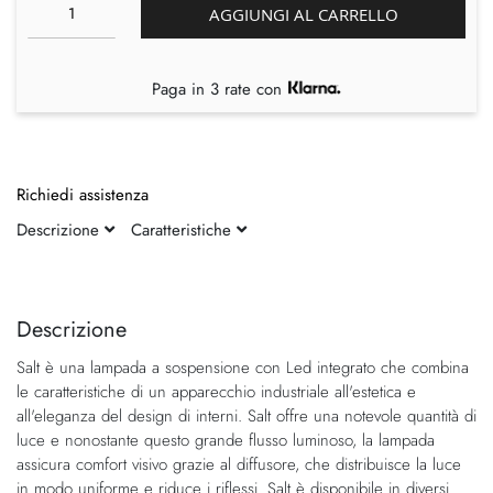
AGGIUNGI AL CARRELLO
Paga in 3 rate con
Richiedi assistenza
Descrizione
Caratteristiche
Vai
Vai
alla
all'inizio
fine
della
Descrizione
della
galleria
Salt è una lampada a sospensione con Led integrato che combina
galleria
di
le caratteristiche di un apparecchio industriale all'estetica e
di
immagini
all'eleganza del design di interni. Salt offre una notevole quantità di
immagini
luce e nonostante questo grande flusso luminoso, la lampada
assicura comfort visivo grazie al diffusore, che distribuisce la luce
in modo uniforme e riduce i riflessi. Salt è disponibile in diversi