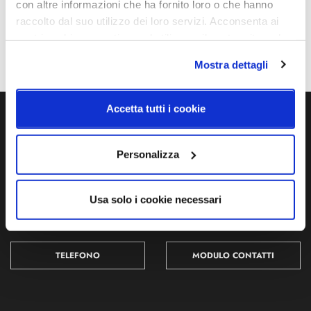
DALI
A++, A+, A
con altre informazioni che ha fornito loro o che hanno
raccolto dal suo utilizzo dei loro servizi. Acconsenta ai
Mpn
nostri cookie se continua ad utilizzare il nostro sito web.
A2200541WG
Mostra dettagli
Accetta tutti i cookie
Ti servono maggiori informazioni?
Personalizza
Contattaci via Chat, via telefono allo + 39 039 9909099 oppure
compila il modulo
Usa solo i cookie necessari
EMAIL
WHATSAPP
TELEFONO
MODULO CONTATTI