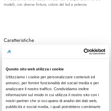
modelli, con diverse finiture, colore del led e potenze.
Caratteristiche
Cod.Art.
Designer
A2200541WG
Rubén Saldaña
Colore led
Dimensioni
Questo sito web utilizza i cookie
3000K
Ø 420mm - H 350mm (H cavo
2000mm)
Utilizziamo i cookie per personalizzare contenuti ed
annunci, per fornire funzionalità dei social media e per
Sorgente luminosa
Potenza e attacco
analizzare il nostro traffico. Condividiamo inoltre
Led integrato
35W - 3000K - 5125Lm -
informazioni sul modo in cui utilizza il nostro sito con i
CRI90
nostri partner che si occupano di analisi dei dati web,
pubblicità e social media, i quali potrebbero combinarle
Dimmerazione
Classe energetica