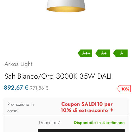
A++
A+
A
Arkos Light
Salt Bianco/Oro 3000K 35W DALI
892,67 €
991,86 €
10%
Coupon SALDI10 per
Promozione in
10% di extra-sconto ✦
corso:
Disponibilità:
Disponibile in 4 settimane