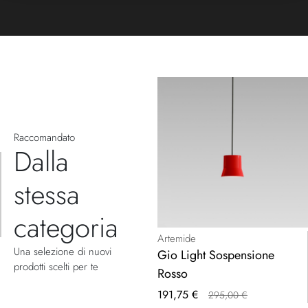
Raccomandato
Dalla
stessa
categoria
Artemide
Una selezione di nuovi
Gio Light Sospensione
prodotti scelti per te
Rosso
Prezzo
191,75 €
295,00 €