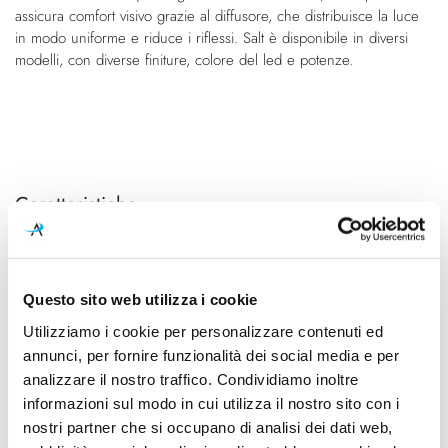
assicura comfort visivo grazie al diffusore, che distribuisce la luce
in modo uniforme e riduce i riflessi. Salt è disponibile in diversi
modelli, con diverse finiture, colore del led e potenze.
Caratteristiche
Cod.Art.
Designer
A2200441WR
Rubén Saldaña
Questo sito web utilizza i cookie
Colore led
Dimensioni
3000K
Ø 420mm - H 350mm (H cavo
Utilizziamo i cookie per personalizzare contenuti ed
2000mm)
annunci, per fornire funzionalità dei social media e per
analizzare il nostro traffico. Condividiamo inoltre
Sorgente luminosa
Potenza e attacco
informazioni sul modo in cui utilizza il nostro sito con i
Led integrato
27W - 3000K - 4100Lm -
nostri partner che si occupano di analisi dei dati web,
CRI90