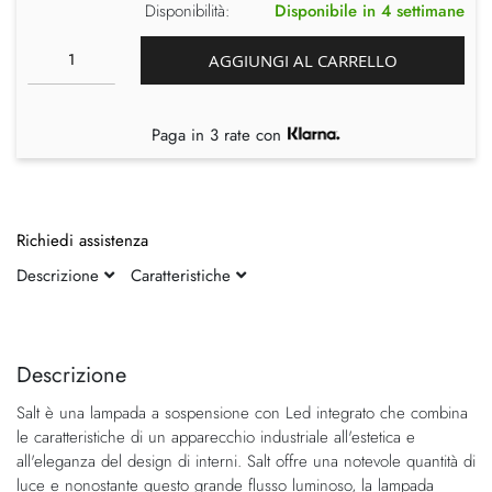
Disponibilità:
Disponibile in 4 settimane
AGGIUNGI AL CARRELLO
Paga in 3 rate con
Richiedi assistenza
Descrizione
Caratteristiche
Vai
Vai
alla
all'inizio
fine
della
Descrizione
della
galleria
Salt è una lampada a sospensione con Led integrato che combina
galleria
di
le caratteristiche di un apparecchio industriale all'estetica e
di
immagini
all'eleganza del design di interni. Salt offre una notevole quantità di
immagini
luce e nonostante questo grande flusso luminoso, la lampada