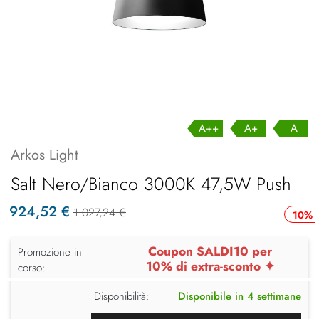
A++
A+
A
Arkos Light
Salt Nero/bianco 3000K 47,5W Push
924,52 €
1.027,24 €
10%
Coupon SALDI10 per
Promozione in
10% di extra-sconto ✦
corso:
Disponibilità:
Disponibile in 4 settimane