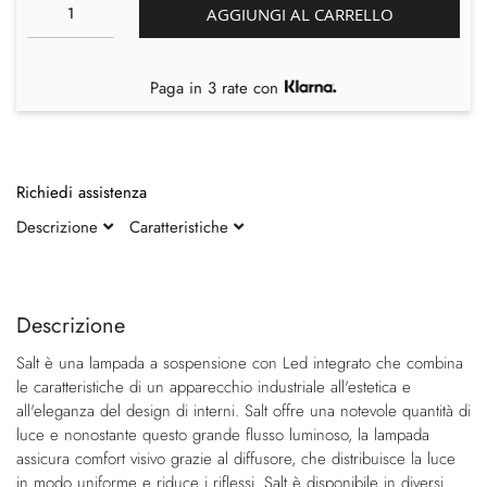
AGGIUNGI AL CARRELLO
Paga in 3 rate con
Richiedi assistenza
Descrizione
Caratteristiche
Vai
Vai
alla
all'inizio
fine
della
Descrizione
della
galleria
Salt è una lampada a sospensione con Led integrato che combina
galleria
di
le caratteristiche di un apparecchio industriale all'estetica e
di
immagini
all'eleganza del design di interni. Salt offre una notevole quantità di
immagini
luce e nonostante questo grande flusso luminoso, la lampada
assicura comfort visivo grazie al diffusore, che distribuisce la luce
in modo uniforme e riduce i riflessi. Salt è disponibile in diversi