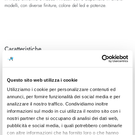
modelli, con diverse finiture, colore del led e potenze.
Caratteristiche
Cod.Art.
Designer
A2200621NW
Rubén Saldaña
Colore led
Dimensioni
Questo sito web utilizza i cookie
3000K
Ø 420mm - H 350mm (H cavo
Utilizziamo i cookie per personalizzare contenuti ed
2000mm)
annunci, per fornire funzionalità dei social media e per
analizzare il nostro traffico. Condividiamo inoltre
Sorgente luminosa
Potenza e attacco
Led integrato
47.5W - 3000K - 6550Lm -
informazioni sul modo in cui utilizza il nostro sito con i
CRI90
nostri partner che si occupano di analisi dei dati web,
pubblicità e social media, i quali potrebbero combinarle
Dimmerazione
Classe energetica
con altre informazioni che ha fornito loro o che hanno