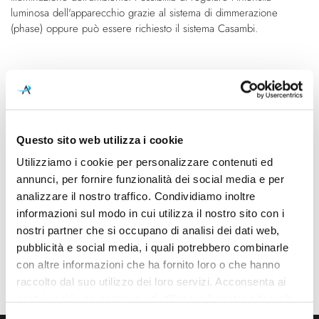
luminosa dell'apparecchio grazie al sistema di dimmerazione
(phase) oppure può essere richiesto il sistema Casambi.
Caratteristiche
Cod.Art.
Designer
ACCNSFS.01207
Luta Bettonica, 2018
Questo sito web utilizza i cookie
Dimensioni
Sorgente luminosa
Utilizziamo i cookie per personalizzare contenuti ed
Ø 140mm - H Max 2500mm
Led integrato
annunci, per fornire funzionalità dei social media e per
Potenza e attacco
Dimmerazione
analizzare il nostro traffico. Condividiamo inoltre
2x 9W - 2800K - 2x 1100Lm -
Dimmerabile
informazioni sul modo in cui utilizza il nostro sito con i
CRI92
nostri partner che si occupano di analisi dei dati web,
pubblicità e social media, i quali potrebbero combinarle
Classe energetica
con altre informazioni che ha fornito loro o che hanno
A++, A+, A
raccolto dal suo utilizzo dei loro servizi. Acconsenta ai
nostri cookie se continua ad utilizzare il nostro sito web.