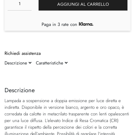
AGGIUNGI AL CARRELLO
Paga in 3 rate con
Richiedi assistenza
Descrizione
Caratteristiche
Vai
Vai
alla
all'inizio
fine
della
Descrizione
della
galleria
Lampada a sospensione a doppia emissione per luce diretta e
galleria
di
indiretta. Disponibile in versione bianco, argento e oro opaco, è
di
immagini
corredata da calotte in metacrilato trasparente con lenti opalescenti
immagini
per una luce diffusa. L’elevato Indice di Resa Cromatica (CRI)
garantisce il rispetto della percezione dei colori e la corretta
illuminazione dell’ambiente. Possibilità di regolare l'intensità