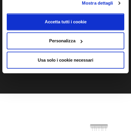
Mostra dettagli
Ti servono maggiori informazioni?
Accetta tutti i cookie
Contattaci via Chat, via telefono allo + 39 039 9909099 oppure
compila il modulo
Personalizza
EMAIL
WHATSAPP
Usa solo i cookie necessari
TELEFONO
MODULO CONTATTI