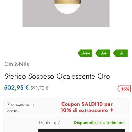
A++
A+
A
Cini&Nils
Sferico Sospeso Opalescente Oro
502,95 €
591,70 €
15%
Coupon SALDI10 per
Promozione in
10% di extra-sconto ✦
corso:
Disponibilità:
Disponibile in 4 settimane