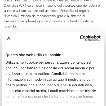
concentranti per una luce puntuale. L’elevato Indice di Resa
Cromatica (CRI) garantisce il rispetto della percezione dei colori e
la corretta illuminazione dell’ambiente. Possibilità di regolare
l'intensità luminosa dell'apparecchio grazie al sistema di
dimmerazione (phase) oppure può essere richiesto il sistema
Casambi.
Caratteristiche
Cod.Art.
Designer
Questo sito web utilizza i cookie
ACCNSFS.01201
Luta Bettonica, 2018
Utilizziamo i cookie per personalizzare contenuti ed
Dimensioni
Sorgente luminosa
annunci, per fornire funzionalità dei social media e per
Ø 140mm - H Max 2500mm
Led integrato
analizzare il nostro traffico. Condividiamo inoltre
informazioni sul modo in cui utilizza il nostro sito con i
Potenza e attacco
Dimmerazione
nostri partner che si occupano di analisi dei dati web,
2x 9W - 2800K - 2x 1100Lm -
Dimmerabile
pubblicità e social media, i quali potrebbero combinarle
CRI92
con altre informazioni che ha fornito loro o che hanno
Classe energetica
Ean
raccolto dal suo utilizzo dei loro servizi. Acconsenta ai