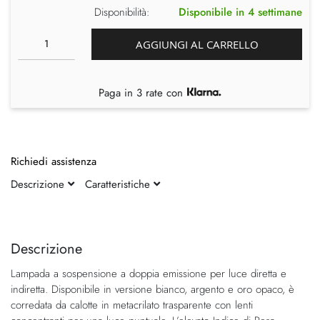
Disponibilità:
Disponibile in 4 settimane
AGGIUNGI AL CARRELLO
Paga in 3 rate con
Richiedi assistenza
Descrizione
Caratteristiche
Vai
Vai
alla
all'inizio
fine
della
Descrizione
della
galleria
Lampada a sospensione a doppia emissione per luce diretta e
galleria
di
indiretta. Disponibile in versione bianco, argento e oro opaco, è
di
immagini
corredata da calotte in metacrilato trasparente con lenti
immagini