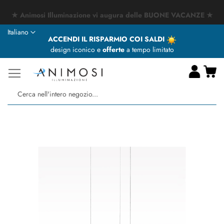
★ Animosi Illuminazione vi augura delle BUONE VACANZE ★
Lingua
Italiano
ACCENDI IL RISPARMIO COI SALDI
design iconico e
offerte
a tempo limitato
Ca
Ce