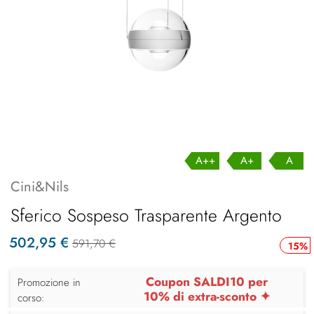
A++
A+
A
Cini&Nils
Sferico Sospeso Trasparente Argento
502,95 €
591,70 €
15%
Coupon SALDI10 per
Promozione in
10% di extra-sconto ✦
corso: