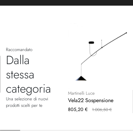
Raccomandato
Dalla
stessa
categoria
Martinelli Luce
Una selezione di nuovi
Vela22 Sospensione
prodotti scelti per te
Prezzo
805,20 €
1.006,50 €
speciale