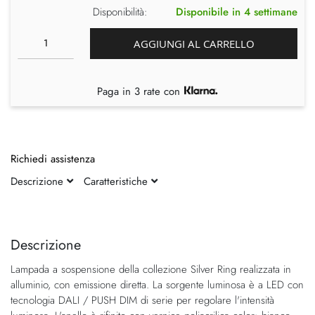
Disponibilità:
Disponibile in 4 settimane
AGGIUNGI AL CARRELLO
Paga in 3 rate con
Richiedi assistenza
Descrizione
Caratteristiche
Vai
Vai
alla
all'inizio
fine
della
Descrizione
della
galleria
Lampada a sospensione della collezione Silver Ring realizzata in
galleria
di
alluminio, con emissione diretta. La sorgente luminosa è a LED con
di
immagini
tecnologia DALI / PUSH DIM di serie per regolare l'intensità
immagini