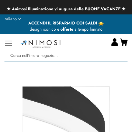
★ Animosi Illuminazione vi augura delle BUONE VACANZE ★
Lingua
Italiano
ACCENDI IL RISPARMIO COI SALDI
design iconico e
offerte
a tempo limitato
Ca
Ce