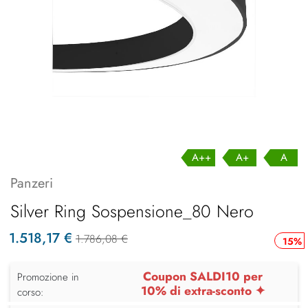
A++
A+
A
Panzeri
Silver Ring Sospensione_80 Nero
1.518,17 €
1.786,08 €
15%
Coupon SALDI10 per
Promozione in
10% di extra-sconto ✦
corso: