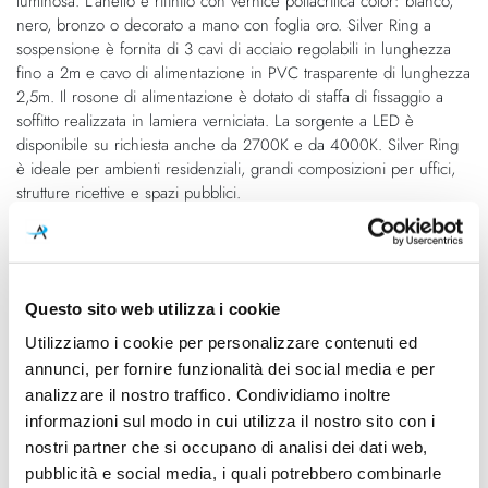
luminosa. L'anello è rifinito con vernice poliacrilica color: bianco,
nero, bronzo o decorato a mano con foglia oro. Silver Ring a
sospensione è fornita di 3 cavi di acciaio regolabili in lunghezza
fino a 2m e cavo di alimentazione in PVC trasparente di lunghezza
2,5m. Il rosone di alimentazione è dotato di staffa di fissaggio a
soffitto realizzata in lamiera verniciata. La sorgente a LED è
disponibile su richiesta anche da 2700K e da 4000K. Silver Ring
è ideale per ambienti residenziali, grandi composizioni per uffici,
strutture ricettive e spazi pubblici.
Caratteristiche
Questo sito web utilizza i cookie
Cod.Art.
Designer
L08202.080.0402
Enzo Panzeri, 2016
Utilizziamo i cookie per personalizzare contenuti ed
annunci, per fornire funzionalità dei social media e per
Dimensioni
Sorgente luminosa
analizzare il nostro traffico. Condividiamo inoltre
Ø 780mm - H 2500mm
Led
informazioni sul modo in cui utilizza il nostro sito con i
nostri partner che si occupano di analisi dei dati web,
Potenza e attacco
Lampadina
pubblicità e social media, i quali potrebbero combinarle
47W - 3000K - 3823Lm -
Integrata