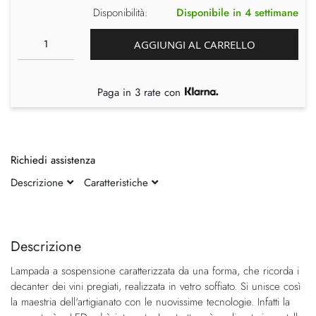
Disponibilità:
Disponibile in 4 settimane
AGGIUNGI AL CARRELLO
Paga in 3 rate con
Richiedi assistenza
Descrizione
Caratteristiche
Vai
Vai
alla
all'inizio
fine
della
Descrizione
della
galleria
Lampada a sospensione caratterizzata da una forma, che ricorda i
galleria
di
decanter dei vini pregiati, realizzata in vetro soffiato. Si unisce così
di
immagini
la maestria dell'artigianato con le nuovissime tecnologie. Infatti la
immagini