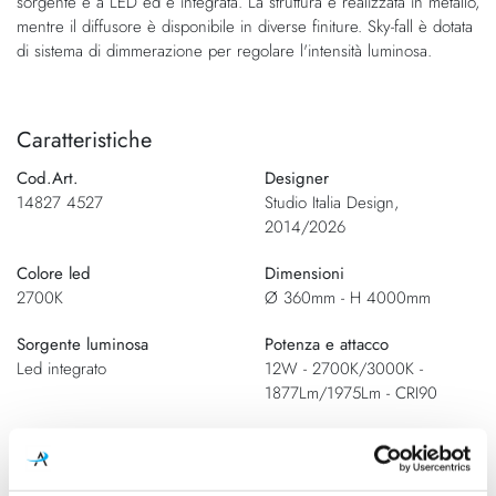
sorgente è a LED ed è integrata. La struttura è realizzata in metallo,
mentre il diffusore è disponibile in diverse finiture. Sky-fall è dotata
di sistema di dimmerazione per regolare l'intensità luminosa.
Caratteristiche
Cod.Art.
Designer
14827 4527
Studio Italia Design,
2014/2026
Colore led
Dimensioni
2700K
Ø 360mm - H 4000mm
Sorgente luminosa
Potenza e attacco
Led integrato
12W - 2700K/3000K -
1877Lm/1975Lm - CRI90
Dimmerazione
Classe energetica
inclusa
A++