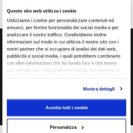
IP
20
Questo sito web utilizza i cookie
Utilizziamo i cookie per personalizzare contenuti ed
annunci, per fornire funzionalità dei social media e per
analizzare il nostro traffico. Condividiamo inoltre
informazioni sul modo in cui utilizza il nostro sito con i
Ti servono maggiori informazioni?
nostri partner che si occupano di analisi dei dati web,
Contattaci via Chat, via telefono allo + 39 039 9909099 oppure
pubblicità e social media, i quali potrebbero combinarle
compila il modulo
con altre informazioni che ha fornito loro o che hanno
raccolto dal suo utilizzo dei loro servizi. Acconsenta ai
nostri cookie se continua ad utilizzare il nostro sito web.
EMAIL
WHATSAPP
Mostra dettagli
TELEFONO
MODULO CONTATTI
Accetta tutti i cookie
Personalizza