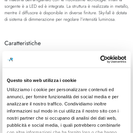
immagini
sorgente è a LED ed è integrata. La struttura è realizzata in metallo,
mentre il diffusore è disponibile in diverse finiture. Sky-fall è dotata
di sistema di dimmerazione per regolare l'intensità luminosa.
Caratteristiche
Cod.Art.
Designer
14827 4530
Studio Italia Design,
2014/2026
Colore led
Dimensioni
Questo sito web utilizza i cookie
3000K
Ø 360mm - H 4000mm
Utilizziamo i cookie per personalizzare contenuti ed
annunci, per fornire funzionalità dei social media e per
Sorgente luminosa
Potenza e attacco
analizzare il nostro traffico. Condividiamo inoltre
Led integrato
12W - 2700K/3000K -
1877Lm/1975Lm - CRI90
informazioni sul modo in cui utilizza il nostro sito con i
nostri partner che si occupano di analisi dei dati web,
Dimmerazione
Classe energetica
pubblicità e social media, i quali potrebbero combinarle
inclusa
A++
con altre informazioni che ha fornito loro o che hanno