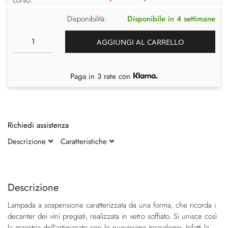
Disponibilità:
Disponibile in 4 settimane
AGGIUNGI AL CARRELLO
Paga in 3 rate con
Richiedi assistenza
Descrizione
Caratteristiche
Vai
Vai
alla
all'inizio
fine
della
Descrizione
della
galleria
Lampada a sospensione caratterizzata da una forma, che ricorda i
galleria
di
decanter dei vini pregiati, realizzata in vetro soffiato. Si unisce così
di
immagini
la maestria dell'artigianato con le nuovissime tecnologie. Infatti la