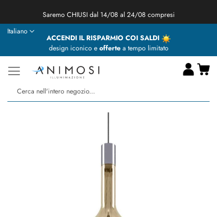
★ Animosi Illuminazione vi augura delle BUONE VACANZE ★
Lingua
Italiano
ACCENDI IL RISPARMIO COI SALDI
design iconico e
offerte
a tempo limitato
Ca
Ce