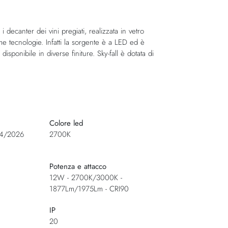
decanter dei vini pregiati, realizzata in vetro
sime tecnologie. Infatti la sorgente è a LED ed è
 disponibile in diverse finiture. Sky-fall è dotata di
Colore led
014/2026
2700K
Potenza e attacco
12W - 2700K/3000K -
1877Lm/1975Lm - CRI90
IP
20