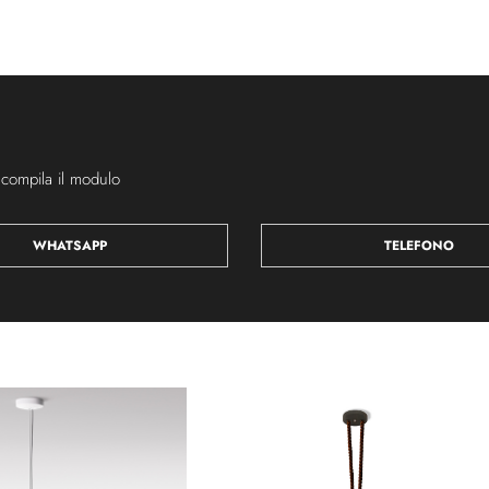
 compila il modulo
WHATSAPP
TELEFONO