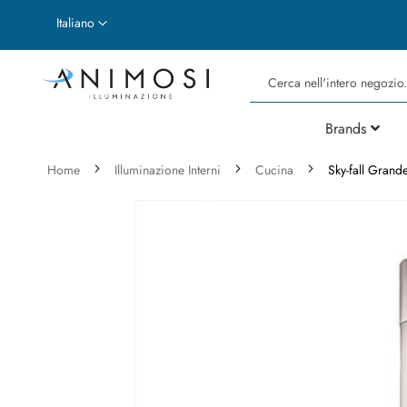
Lingua
Italiano
Cerca
Brands
Home
Illuminazione Interni
Cucina
Sky-fall Gran
Vai
alla
fine
della
galleria
di
immagini