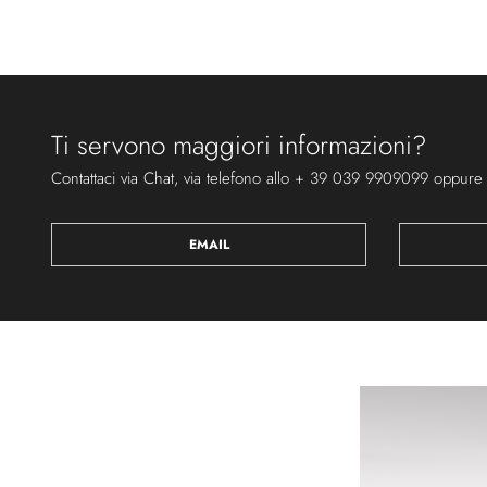
Ti servono maggiori informazioni?
Contattaci via Chat, via telefono allo + 39 039 9909099 oppure
EMAIL