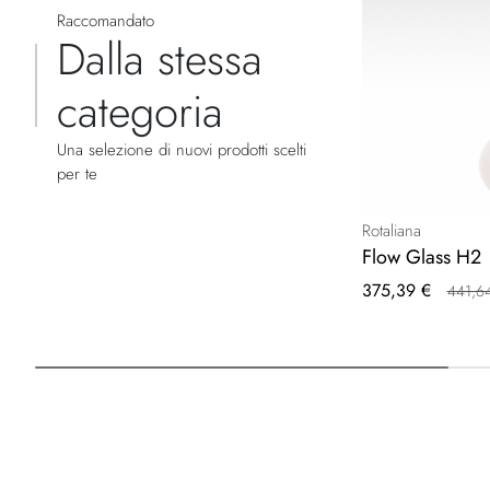
Raccomandato
Dalla stessa
categoria
Una selezione di nuovi prodotti scelti
per te
Rotaliana
Flow Glass H2
Prezzo
375,39 €
441,6
speciale