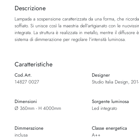
della
Descrizione
galleria
Lampada a sospensione caratterizzata da una forma, che ricorda i 
di
soffiato. Si unisce così la maestria dell'artigianato con le nuovis
immagini
integrata. La struttura è realizzata in metallo, mentre il diffusore è
sistema di dimmerazione per regolare l'intensità luminosa.
Caratteristiche
Cod.Art.
Designer
14827 0027
Studio Italia Design, 2
Dimensioni
Sorgente luminosa
Ø 360mm - H 4000mm
Led integrato
Dimmerazione
Classe energetica
inclusa
A++