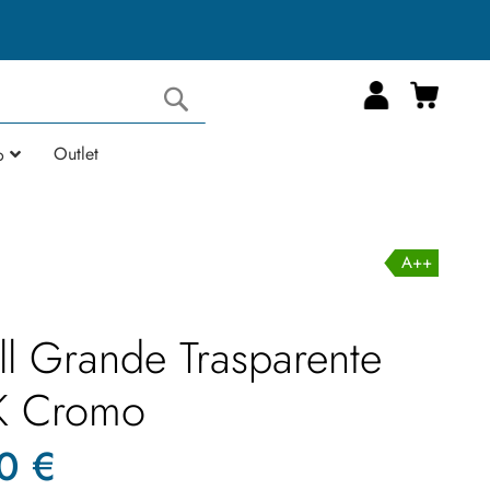
Carrell
Cerca
Outlet
o
A++
ll Grande Trasparente
K Cromo
0 €