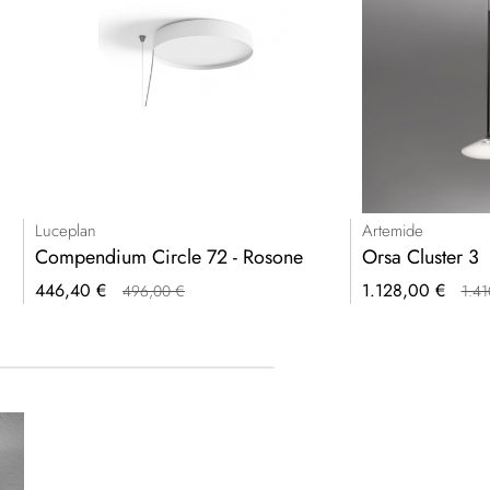
Luceplan
Artemide
Compendium Circle 72 - Rosone
Orsa Cluster 3
Prezzo
Prezzo
446,40 €
1.128,00 €
496,00 €
1.41
speciale
speciale