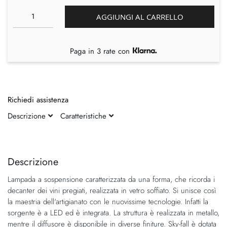
AGGIUNGI AL CARRELLO
Paga in 3 rate con
Richiedi assistenza
Descrizione
Caratteristiche
Vai
Vai
alla
all'inizio
fine
della
Descrizione
della
galleria
Lampada a sospensione caratterizzata da una forma, che ricorda i
galleria
di
decanter dei vini pregiati, realizzata in vetro soffiato. Si unisce così
di
immagini
la maestria dell'artigianato con le nuovissime tecnologie. Infatti la
immagini
sorgente è a LED ed è integrata. La struttura è realizzata in metallo,
mentre il diffusore è disponibile in diverse finiture. Sky-fall è dotata