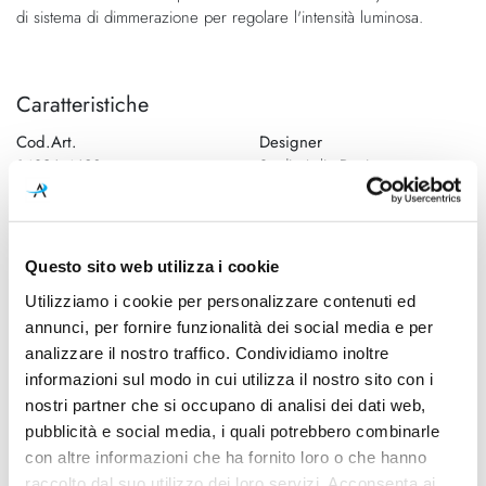
di sistema di dimmerazione per regolare l'intensità luminosa.
Caratteristiche
Cod.Art.
Designer
14826 4630
Studio Italia Design,
2014/2026
Colore led
Dimensioni
3000K
Ø 220mm - H 4000mm max
Questo sito web utilizza i cookie
Utilizziamo i cookie per personalizzare contenuti ed
Sorgente luminosa
Potenza e attacco
Led integrato
12W - 2700K/3000K -
annunci, per fornire funzionalità dei social media e per
1877Lm/1975Lm - CRI90
analizzare il nostro traffico. Condividiamo inoltre
informazioni sul modo in cui utilizza il nostro sito con i
Dimmerazione
Classe energetica
nostri partner che si occupano di analisi dei dati web,
inclusa
A++
pubblicità e social media, i quali potrebbero combinarle
con altre informazioni che ha fornito loro o che hanno
IP
raccolto dal suo utilizzo dei loro servizi. Acconsenta ai