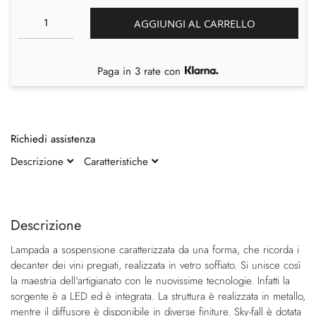
AGGIUNGI AL CARRELLO
Paga in 3 rate con
Richiedi assistenza
Descrizione
Caratteristiche
Vai
Vai
alla
all'inizio
fine
della
Descrizione
della
galleria
Lampada a sospensione caratterizzata da una forma, che ricorda i
galleria
di
decanter dei vini pregiati, realizzata in vetro soffiato. Si unisce così
di
immagini
la maestria dell'artigianato con le nuovissime tecnologie. Infatti la
immagini
sorgente è a LED ed è integrata. La struttura è realizzata in metallo,
mentre il diffusore è disponibile in diverse finiture. Sky-fall è dotata