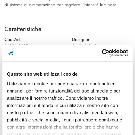
di sistema di dimmerazione per regolare l'intensità luminosa.
Caratteristiche
Cod.Art.
Designer
14826 0027
Studio Italia Design,
2014/2026
Colore led
Dimensioni
2700K
Ø 220mm - H 4000mm max
Questo sito web utilizza i cookie
Utilizziamo i cookie per personalizzare contenuti ed
Sorgente luminosa
Potenza e attacco
Led integrato
12W - 2700K/3000K -
annunci, per fornire funzionalità dei social media e per
1877Lm/1975Lm - CRI90
analizzare il nostro traffico. Condividiamo inoltre
informazioni sul modo in cui utilizza il nostro sito con i
Dimmerazione
Classe energetica
nostri partner che si occupano di analisi dei dati web,
inclusa
A++
pubblicità e social media, i quali potrebbero combinarle
con altre informazioni che ha fornito loro o che hanno
IP
raccolto dal suo utilizzo dei loro servizi. Acconsenta ai