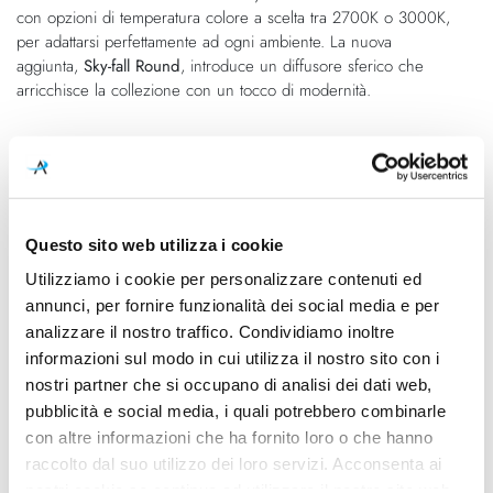
con opzioni di temperatura colore a scelta tra 2700K o 3000K,
per adattarsi perfettamente ad ogni ambiente. La nuova
aggiunta,
Sky-fall Round
, introduce un diffusore sferico che
arricchisce la collezione con un tocco di modernità.
Caratteristiche
Cod.Art.
Designer
14818 4527
Studio Italia Design, 2024
Questo sito web utilizza i cookie
Utilizziamo i cookie per personalizzare contenuti ed
Colore led
Dimensioni
annunci, per fornire funzionalità dei social media e per
2700K
Ø 340mm x H 545mm
analizzare il nostro traffico. Condividiamo inoltre
Sorgente luminosa
Potenza e attacco
informazioni sul modo in cui utilizza il nostro sito con i
Led integrato
14W - 2700K/3000K -
nostri partner che si occupano di analisi dei dati web,
1815Lm/1870Lm - CRI95
pubblicità e social media, i quali potrebbero combinarle
con altre informazioni che ha fornito loro o che hanno
Dimmerazione
Classe energetica
raccolto dal suo utilizzo dei loro servizi. Acconsenta ai
Dimmerabile
A++, A+
nostri cookie se continua ad utilizzare il nostro sito web.