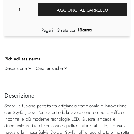
AGGIUNGI AL CARRELLO
Paga in 3 rate con
Richiedi assistenza
Descrizione
Caratteristiche
Vai
Vai
alla
all'inizio
fine
della
Descrizione
della
galleria
Scopri la fusione perfetta tra artigianato tradizionale e innovazione
galleria
di
con Sky-fall, dove l'antica arte della lavorazione del vetro soffiato
di
immagini
incontra le più moderne tecnologie LED. Questa lampada è
immagini
disponibile in due dimensioni e quattro finiture raffinate, inclusa la
nuova e luminosa Salvia Dorata. Sky-fall offre luce diretta e indiretta