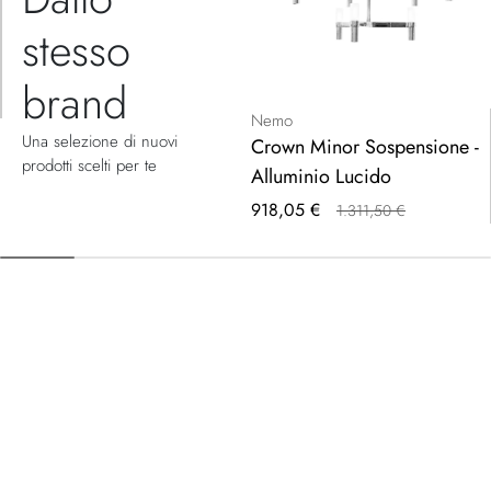
stesso
brand
Nemo
Una selezione di nuovi
Crown Minor Sospensione -
prodotti scelti per te
Alluminio Lucido
Prezzo
918,05 €
1.311,50 €
speciale