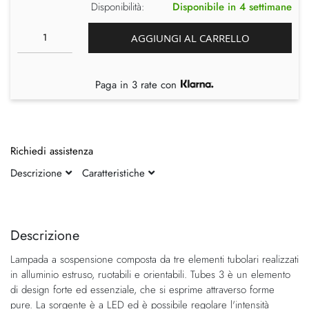
Disponibilità:
Disponibile in 4 settimane
AGGIUNGI AL CARRELLO
Paga in 3 rate con
Richiedi assistenza
Descrizione
Caratteristiche
Vai
Vai
alla
all'inizio
fine
della
Descrizione
della
galleria
Lampada a sospensione composta da tre elementi tubolari realizzati
galleria
di
in alluminio estruso, ruotabili e orientabili. Tubes 3 è un elemento
di
immagini
di design forte ed essenziale, che si esprime attraverso forme
immagini
pure. La sorgente è a LED ed è possibile regolare l'intensità