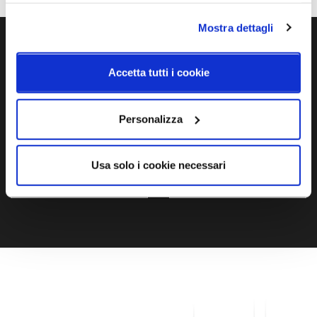
Mostra dettagli
Ti servono maggiori informazioni?
Accetta tutti i cookie
Contattaci via Chat, via telefono allo + 39 039 9909099 oppure
compila il modulo
Personalizza
EMAIL
WHATSAPP
Usa solo i cookie necessari
TELEFONO
MODULO CONTATTI