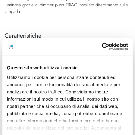
luminosa grazie al dimmer push TRIAC installato direttamente sulla
lampada.
Caratteristiche
Cod.Art.
Designer
TTB LNW 53
C. Kalpakian
Dimensioni
Sorgente luminosa
Questo sito web utilizza i cookie
240mm x 190mm - H 500mm
Led integrato
Utilizziamo i cookie per personalizzare contenuti ed
(H cavo 3000mm)
annunci, per fornire funzionalità dei social media e per
Potenza e attacco
Dimmerazione
analizzare il nostro traffico. Condividiamo inoltre
3x 5,5W - 2700K - 3x 120Lm -
Dimmerabile
informazioni sul modo in cui utilizza il nostro sito con i
CRI80 - 230W
nostri partner che si occupano di analisi dei dati web,
pubblicità e social media, i quali potrebbero combinarle
Classe energetica
Mpn
con altre informazioni che ha fornito loro o che hanno
A++
TTB LNW 53
raccolto dal suo utilizzo dei loro servizi. Acconsenta ai
nostri cookie se continua ad utilizzare il nostro sito web.