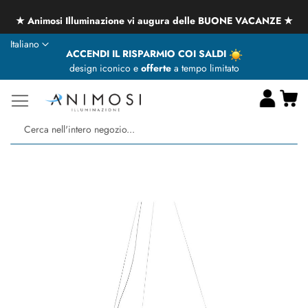
★ Animosi Illuminazione vi augura delle BUONE VACANZE ★
Lingua
Italiano
ACCENDI IL RISPARMIO COI SALDI
design iconico e
offerte
a tempo limitato
Ca
Ce