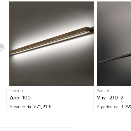
Panzeri
Panzeri
Zero_100
Viisi_210_2
571,91 €
1.79
A partire da
A partire da