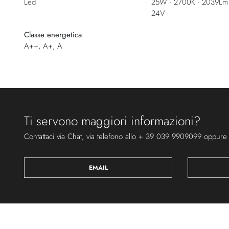
Led
25W - 2700K - 2039Lm 
24V
Classe energetica
A++, A+, A
Ti servono maggiori informazioni?
Contattaci via Chat, via telefono allo + 39 039 9909099 oppure
EMAIL