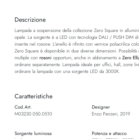
Vai
all'inizio
della
Descrizione
galleria
Lampada a sospensione della collezione Zero Square in allumini
di
opale. La sorgente è a LED con tecnologia DALI / PUSH DIM di se
immagini
inserita nel rosone. L'anello è rifinito con vernice poliacrilica col
Zero Square è disponibile in due diverse dimensioni. Possibilità 
multiple con
rosoni
opportuni, anche in abbinamento a
Zero Ell
ordinare separatamente. Lampada ideale per uffici, hall, zone livi
ordinare la lampada con una sorgente LED da 3000K.
Caratteristiche
Cod.Art.
Designer
M03230.050.0510
Enzo Panzeri, 2019
Sorgente luminosa
Potenza e attacco