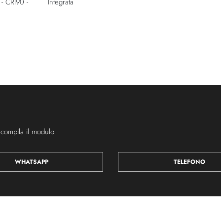
- CRI90 -
Integrata
 compila il modulo
WHATSAPP
TELEFONO