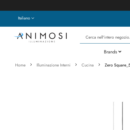
Lingua
Italiano
Cerca
Brands
Home
Illuminazione Interni
Cucina
Zero Square_5
Vai
alla
fine
della
galleria
di
immagini