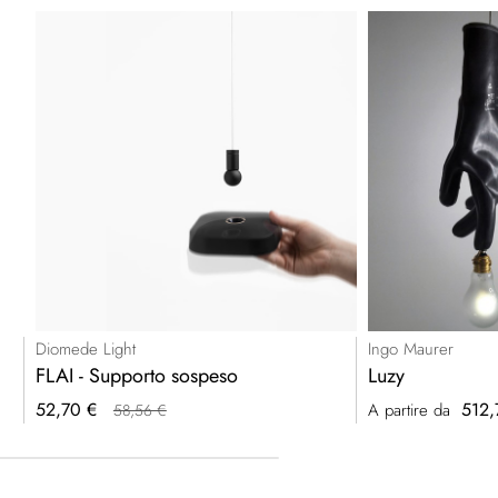
Diomede Light
Ingo Maurer
FLAI - Supporto sospeso
Luzy
Prezzo
52,70 €
512,
A partire da
58,56 €
speciale