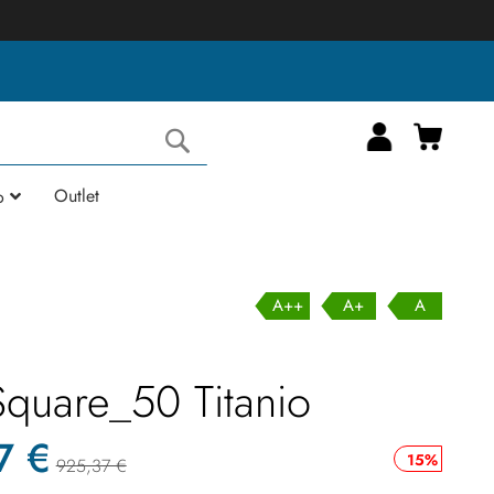
Carrell
Cerca
Outlet
o
A++
A+
A
Square_50 Titanio
7 €
15%
925,37 €