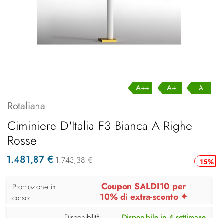
A++
A+
A
Rotaliana
Ciminiere D'Italia F3 Bianca A Righe
Rosse
1.481,87 €
1.743,38 €
15%
Coupon SALDI10 per
Promozione in
10% di extra-sconto ✦
corso:
Disponibilità:
Disponibile in 4 settimane