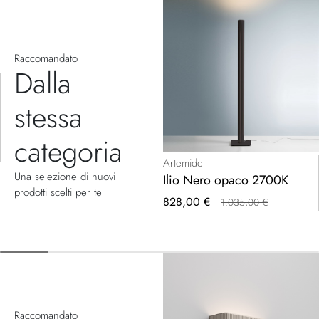
Raccomandato
Dalla
stessa
categoria
Artemide
Una selezione di nuovi
Ilio Nero opaco 2700K
prodotti scelti per te
Prezzo
828,00 €
1.035,00 €
speciale
Raccomandato