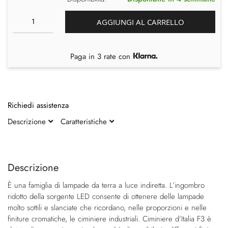
AGGIUNGI AL CARRELLO
Paga in 3 rate con
Richiedi assistenza
Descrizione
Caratteristiche
Vai
Vai
alla
all'inizio
fine
della
Descrizione
della
galleria
È una famiglia di lampade da terra a luce indiretta. L’ingombro
galleria
di
ridotto della sorgente LED consente di ottenere delle lampade
di
immagini
molto sottili e slanciate che ricordano, nelle proporzioni e nelle
immagini
finiture cromatiche, le ciminiere industriali. Ciminiere d’Italia F3 è