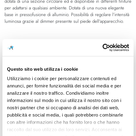
dotata di una sezione circolare ed è disponibile in differenti finiture
per adattarsi a qualsiasi ambiente. Dotata di una nuova elegante
base in pressofusione di alluminio. Possibilità di regolare l'intensità
luminosa grazie al dimmer presente sul piede dell'apparecchio.
Caratteristiche
Cod.Art.
Designer
1CMF3L0558EL0
Dante Donegani, Giovanni
Lauda, 2019
Questo sito web utilizza i cookie
Utilizziamo i cookie per personalizzare contenuti ed
Dimensioni
Sorgente luminosa
annunci, per fornire funzionalità dei social media e per
Ø 92mm - H 1840mm
Led integrato
analizzare il nostro traffico. Condividiamo inoltre
informazioni sul modo in cui utilizza il nostro sito con i
Potenza e attacco
Dimmerazione
nostri partner che si occupano di analisi dei dati web,
40W - 3000K - 4500Lm -
inclusa
CRI90 - 220-240V
pubblicità e social media, i quali potrebbero combinarle
con altre informazioni che ha fornito loro o che hanno
Classe energetica
Ean
raccolto dal suo utilizzo dei loro servizi. Acconsenta ai
A++, A+, A
8013210192894