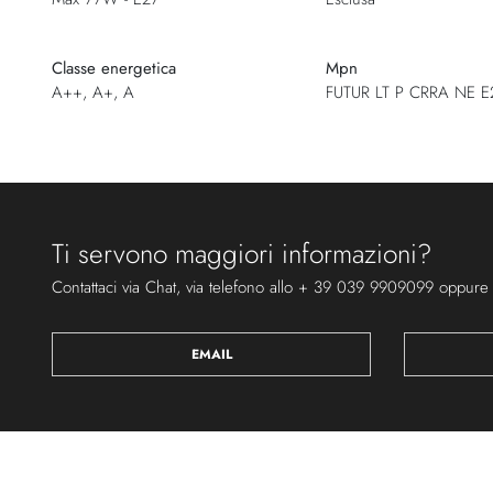
Classe energetica
Mpn
A++, A+, A
FUTUR LT P CRRA NE E
Ti servono maggiori informazioni?
Contattaci via Chat, via telefono allo + 39 039 9909099 oppure
EMAIL