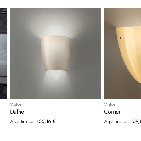
Vistosi
Vistosi
Dafne
Corner
156,16 €
169,
A partire da
A partire da