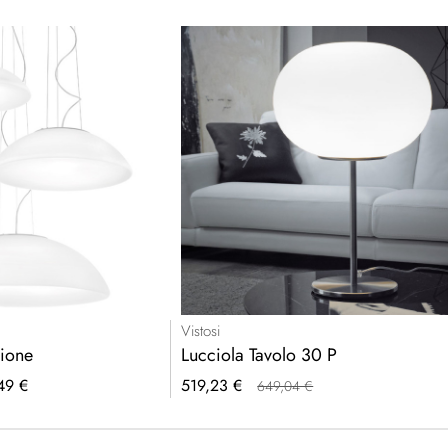
Vistosi
sione
Lucciola Tavolo 30 P
Prezzo
49 €
519,23 €
649,04 €
speciale