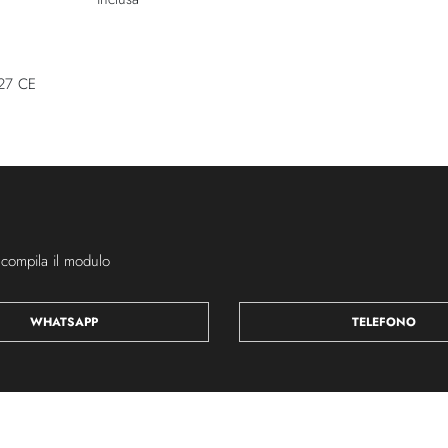
27 CE
 compila il modulo
WHATSAPP
TELEFONO