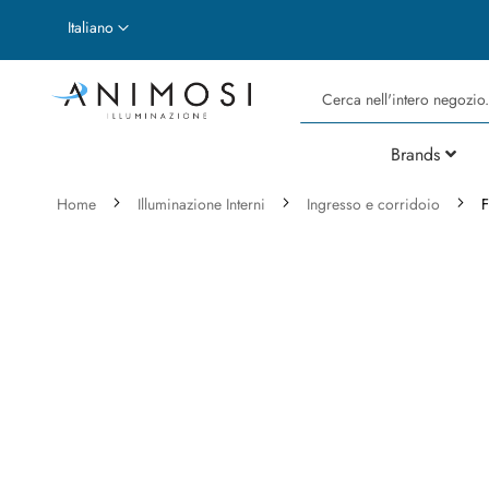
Lingua
Italiano
Cerca
Brands
Home
Illuminazione Interni
Ingresso e corridoio
F
Vai
alla
fine
della
galleria
di
immagini