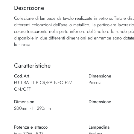
della
Descrizione
galleria
Collezione di lampade da tavolo realizzate in vetro soffiato e disp
di
differenti colorazioni dell'anello metallico. La particolare lavorazio
immagini
colore trasparente nella parte inferiore dell'anello e lo rende p
disponibile in due differenti dimensioni ed entrambe sono dotate 
luminosa.
Caratteristiche
Cod.Art.
Dimensione
FUTURA LT P CR/RA NEO E27
Piccola
ON/OFF
Dimensioni
Dimensione
200mm - H 290mm
Potenza e attacco
Lampadina
Max 77W - E27
Esclusa