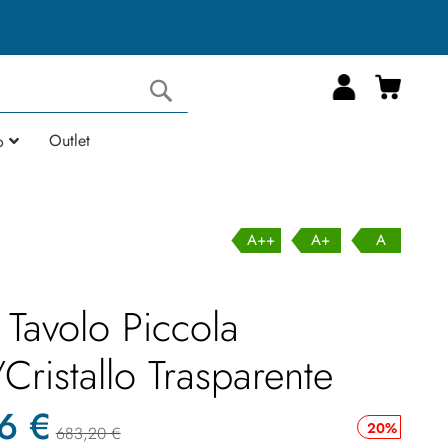
Carrell
Cerca
Outlet
o
A++
A+
A
 Tavolo Piccola
ristallo Trasparente
6 €
20%
683,20 €