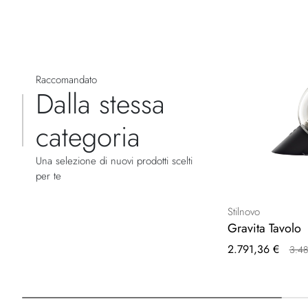
Raccomandato
Dalla stessa
categoria
Una selezione di nuovi prodotti scelti
per te
Stilnovo
Gravita Tavolo
Prezzo
2.791,36 €
3.48
speciale