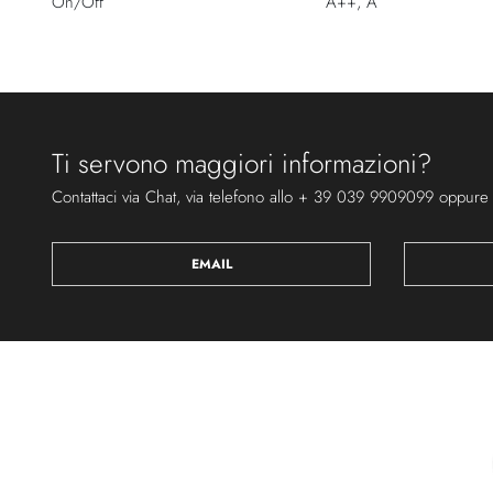
On/Off
A++, A
Ti servono maggiori informazioni?
Contattaci via Chat, via telefono allo + 39 039 9909099 oppure
EMAIL