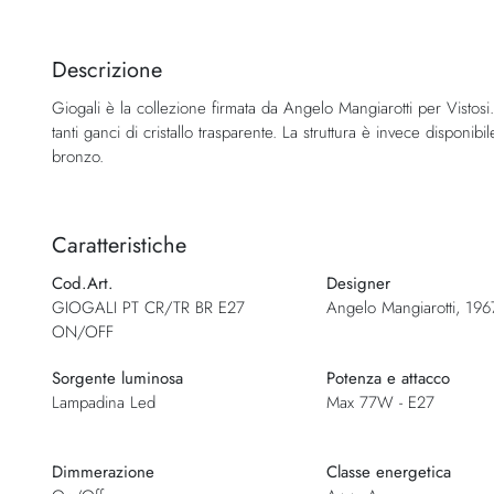
Vai
all'inizio
della
Descrizione
galleria
Giogali è la collezione firmata da Angelo Mangiarotti per Vistos
di
tanti ganci di cristallo trasparente. La struttura è invece disponib
immagini
bronzo.
Caratteristiche
Cod.Art.
Designer
GIOGALI PT CR/TR BR E27
Angelo Mangiarotti, 196
ON/OFF
Sorgente luminosa
Potenza e attacco
Lampadina Led
Max 77W - E27
Dimmerazione
Classe energetica