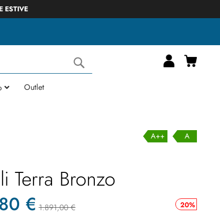
RE ESTIVE
Carrell
Cerca
Outlet
o
A++
A
i Terra Bronzo
,80 €
20%
1.891,00 €