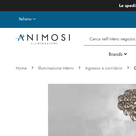
Le spedi
Lingua
Italiano
Cerca
Brands
Home
Illuminazione Interni
Ingresso e corridoio
G
Vai
alla
fine
della
galleria
di
immagini