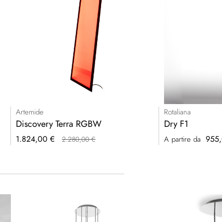
Artemide
Rotaliana
Discovery Terra RGBW
Dry F1
Prezzo
1.824,00 €
955,
A partire da
2.280,00 €
speciale