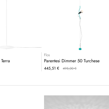
Flos
 Terra
Parentesi Dimmer 50 Turchese
Prezzo
445,51 €
495,00 €
speciale