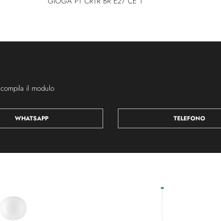
GIOGA PT CRTR BR E27 CE 1
 compila il modulo
WHATSAPP
TELEFONO